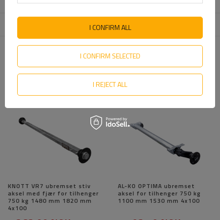
styrearm
Enhet som er ansvarlig for
KNOTT Sp. z o. o.
Mer
I CONFIRM ALL
dette produktet i EU
I CONFIRM SELECTED
ANBEFALT FOR DEG
I REJECT ALL
KNOTT VR7 ubremset stiv
AL-KO OPTIMA ubremset
aksel med fjær for tilhenger
aksel for tilhenger 750 kg
750 kg 1480 mm 1820 mm
1100 mm 1530 mm 4x100
4x100