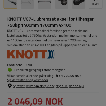
Bilder
KNOTT VG7-L ubremset aksel for tilhenger
750kg 1400mm 1700mm 4x100
KNOTT VG7-L ubremset aksel for tilhenger med maksimal
lastekapasitet på 750 kg. Avstanden mellom monteringshullene
er 1400 mm, avstanden mellom navene er 1700 mm, og
skrueavstanden er 4x100. Lengden på vippespaken er 145 mm.
Produsent:
KNOTT
Produkt tilgjengelig i store mengder
Vi kan sende allerede
på tirsdag
fra
1 200,00 NOK
Sjekk frakttider og kostnader
Sprawdź, w którym sklepie obejrzysz i kupisz od ręki
2 046,09 NOK