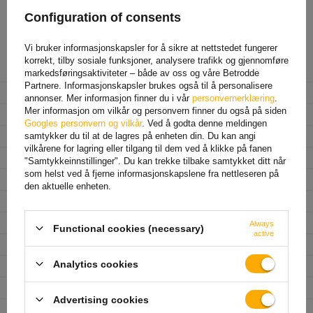
Unbraked Axle
Configuration of consents
Vi bruker informasjonskapsler for å sikre at nettstedet fungerer
korrekt, tilby sosiale funksjoner, analysere trafikk og gjennomføre
Produsent
KNOTT
markedsføringsaktiviteter – både av oss og våre Betrodde
Partnere. Informasjonskapsler brukes også til å personalisere
Produktkode
UT000190
annonser. Mer informasjon finner du i vår
personvernerklæring
.
Mer informasjon om vilkår og personvern finner du også på siden
Type aksel
ubremset
Googles personvern og vilkår
. Ved å godta denne meldingen
Totalvekt på enkeltaksel
750 kg
samtykker du til at de lagres på enheten din. Du kan angi
vilkårene for lagring eller tilgang til dem ved å klikke på fanen
Monteringsavstand
1400 mm
"Samtykkeinnstillinger". Du kan trekke tilbake samtykket ditt når
som helst ved å fjerne informasjonskapslene fra nettleseren på
Nav-nav avstand
1700 mm
den aktuelle enheten.
Hullavstand
4x100
Senterhullets diameter
min. 57 mm
Always
Functional cookies (necessary)
active
Inntrengningsdybde (ET)
0 - 45 mm
Analytics cookies
Akselprofil
firkantet 60 mm
Type oppheng
firkantet med gummiruller
Advertising cookies
Lengde på akselens
145 mm