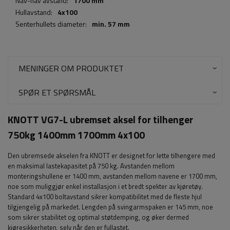
Nav-nav avstand:
1700 mm
Hullavstand:
4x100
Senterhullets diameter:
min. 57 mm
MENINGER OM PRODUKTET
SPØR ET SPØRSMÅL
KNOTT VG7-L ubremset aksel for tilhenger
750kg 1400mm 1700mm 4x100
Den ubremsede akselen fra KNOTT er designet for lette tilhengere med
en maksimal lastekapasitet på 750 kg. Avstanden mellom
monteringshullene er 1400 mm, avstanden mellom navene er 1700 mm,
noe som muliggjør enkel installasjon i et bredt spekter av kjøretøy.
Standard 4x100 boltavstand sikrer kompatibilitet med de fleste hjul
tilgjengelig på markedet. Lengden på svingarmspaken er 145 mm, noe
som sikrer stabilitet og optimal støtdemping, og øker dermed
kjøresikkerheten, selv når den er fullastet.