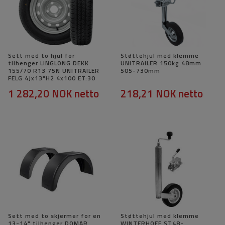
Sett med to hjul for
Støttehjul med klemme
tilhenger LINGLONG DEKK
UNITRAILER 150kg 48mm
155/70 R13 75N UNITRAILER
505-730mm
FELG 4Jx13"H2 4x100 ET:30
1 282,20 NOK
netto
218,21 NOK
netto
Sett med to skjermer for en
Støttehjul med klemme
13-14" tilhenger DOMAR
WINTERHOFF ST48-