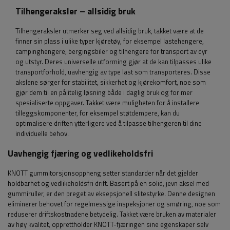
Tilhengeraksler – allsidig bruk
Tilhengeraksler utmerker seg ved allsidig bruk, takket være at de
finner sin plass i ulike typer kjøretøy, for eksempel lastehengere,
campinghengere, bergingsbiler og tilhengere for transport av dyr
og utstyr. Deres universelle utforming gjør at de kan tilpasses ulike
transportforhold, uavhengig av type last som transporteres. Disse
akslene sørger for stabilitet, sikkerhet og kjørekomfort, noe som
gjør dem til en pålitelig løsning både i daglig bruk og for mer
spesialiserte oppgaver. Takket være muligheten for å installere
tilleggskomponenter, for eksempel støtdempere, kan du
optimalisere driften ytterligere ved å tilpasse tilhengeren til dine
individuelle behov.
Uavhengig fjæring og vedlikeholdsfri
KNOTT gummitorsjonsoppheng setter standarder når det gjelder
holdbarhet og vedlikeholdsfri drift. Basert på en solid, jevn aksel med
gummiruller, er den preget av eksepsjonell slitestyrke. Denne designen
eliminerer behovet for regelmessige inspeksjoner og smøring, noe som
reduserer driftskostnadene betydelig. Takket være bruken av materialer
av høy kvalitet, opprettholder KNOTT-fjæringen sine egenskaper selv