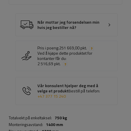
Når mottar jeg forsendelsen min
hvis jeg bestiller nå?
Pris i poeng:
251 669,00 pkt.
Ved å kjøpe dette produktet for
kontanter får du:
2 516,69 pkt.
Vår konsulent hjelper deg med å
velge et produkt
Bestill på telefon:
+47 377 15 240
Totalvekt på enkeltaksel:
750 kg
Monteringsavstand:
1400 mm