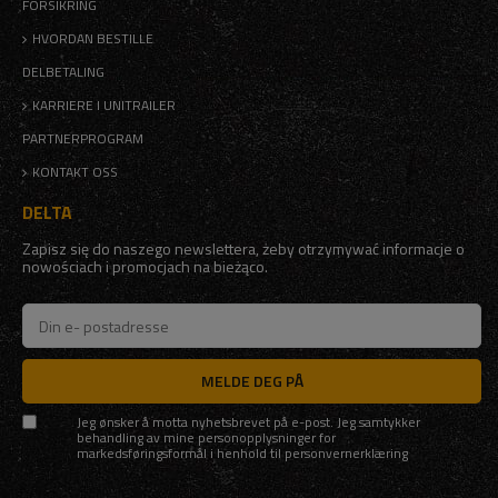
FORSIKRING
HVORDAN BESTILLE
DELBETALING
KARRIERE I UNITRAILER
PARTNERPROGRAM
KONTAKT OSS
DELTA
Zapisz się do naszego newslettera, żeby otrzymywać informacje o
nowościach i promocjach na bieżąco.
MELDE DEG PÅ
Jeg ønsker å motta nyhetsbrevet på e-post. Jeg samtykker
behandling av mine personopplysninger for
markedsføringsformål i henhold til
personvernerklæring