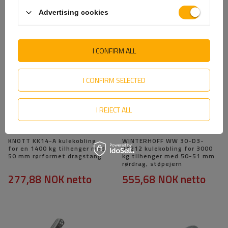
tilhenger med V-type drag
50 mm rørformet trekkstang
Advertising cookies
183,16 NOK
netto
239,99 NOK
netto
I CONFIRM ALL
I CONFIRM SELECTED
I REJECT ALL
KNOTT KK14-A kulekobling
WINTERHOFF WW 30-D3-
for en 1400 kg tilhenger med
K1212 kulekobling for 3000
50 mm rørformet dragstang
kg tilhenger med 50-51 mm
rørdrag, støpejern
277,88 NOK
netto
555,68 NOK
netto