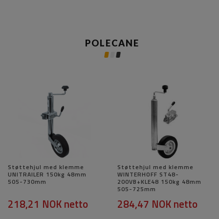
POLECANE
Støttehjul med klemme
Støttehjul med klemme
UNITRAILER 150kg 48mm
WINTERHOFF ST48-
505-730mm
200VB+KLE48 150kg 48mm
505-725mm
218,21 NOK
netto
284,47 NOK
netto