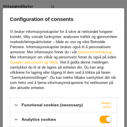
Slitasjeindikator
ja
Rød/grønn indikator
nei
Configuration of consents
Enhet som er ansvarlig for
AL-KO Technology Polska Sp. z o. o.
Mer
dette produktet i EU
Vi bruker informasjonskapsler for å sikre at nettstedet fungerer
korrekt, tilby sosiale funksjoner, analysere trafikk og gjennomføre
markedsføringsaktiviteter – både av oss og våre Betrodde
ANBEFALT FOR DEG
Partnere. Informasjonskapsler brukes også til å personalisere
annonser. Mer informasjon finner du i vår
personvernerklæring
.
Mer informasjon om vilkår og personvern finner du også på siden
Googles personvern og vilkår
. Ved å godta denne meldingen
samtykker du til at de lagres på enheten din. Du kan angi
vilkårene for lagring eller tilgang til dem ved å klikke på fanen
"Samtykkeinnstillinger". Du kan trekke tilbake samtykket ditt når
som helst ved å fjerne informasjonskapslene fra nettleseren på
den aktuelle enheten.
Always
Functional cookies (necessary)
active
WINTERHOFF WW8-Y
KNOTT K7.5-C kulekobling
Analytics cookies
kulefeste for 800kg
for en 750 kg tilhenger med