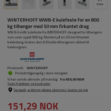
Bilder
WINTERHOFF WW8-E kulefeste for en 800
kg tilhenger med 50 mm firkantet drag
WW 8-E+HAL kulefeste fra WINTERHOFF designet for tilhengere
som veier opptil 800 kg. Montert på en 50 mm firkantet
trekkstang, brukes den til å koble tilhengeren sikkert til
trekkvognen.
Produsent:
WINTERHOFF
Produkt tilgjengelig i store mengder
Vi kan sende allerede
på mandag
fra
650,00 NOK
Sjekk frakttider og kostnader
Sprawdź, w którym sklepie obejrzysz i kupisz od ręki
151,29 NOK