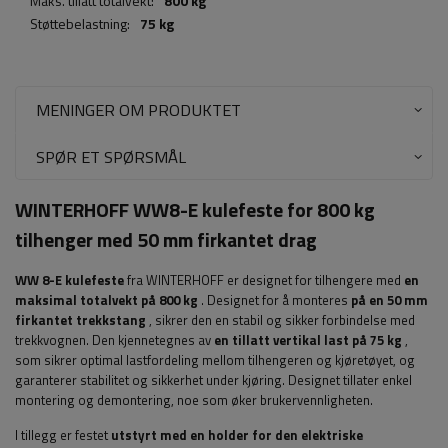
Maks. tillatt totalvekt:
800 kg
Støttebelastning:
75 kg
MENINGER OM PRODUKTET
SPØR ET SPØRSMÅL
WINTERHOFF WW8-E kulefeste for 800 kg
tilhenger med 50 mm firkantet drag
WW 8-E kulefeste
fra WINTERHOFF er designet for tilhengere med
en
maksimal totalvekt på 800 kg
. Designet for å monteres
på en 50 mm
firkantet trekkstang
, sikrer den en stabil og sikker forbindelse med
trekkvognen. Den kjennetegnes av
en tillatt vertikal last på 75 kg
,
som sikrer optimal lastfordeling mellom tilhengeren og kjøretøyet, og
garanterer stabilitet og sikkerhet under kjøring. Designet tillater enkel
montering og demontering, noe som øker brukervennligheten.
I tillegg er festet
utstyrt med en holder for den elektriske