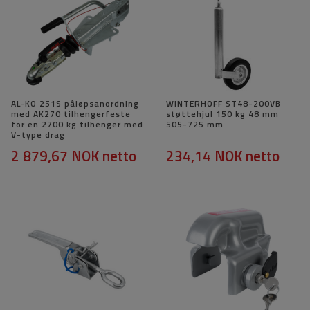
AL-KO 251S påløpsanordning
WINTERHOFF ST48-200VB
med AK270 tilhengerfeste
støttehjul 150 kg 48 mm
for en 2700 kg tilhenger med
505-725 mm
V-type drag
2 879,67 NOK
netto
234,14 NOK
netto