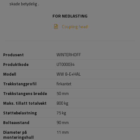
skade betydelig
.
FOR NEDLASTING
Coupling head
Produsent
WINTERHOFF
Produktkode
UT000034
Modell
WW 8-E+HAL
Trekkstangprofil
firkantet
Trekkstangens bredde
50 mm
Maks. tillatt totalvekt
800 kg
Støttebelastning
75 kg
Bolteavstand
90 mm
Diameter på
11 mm
monteringshull