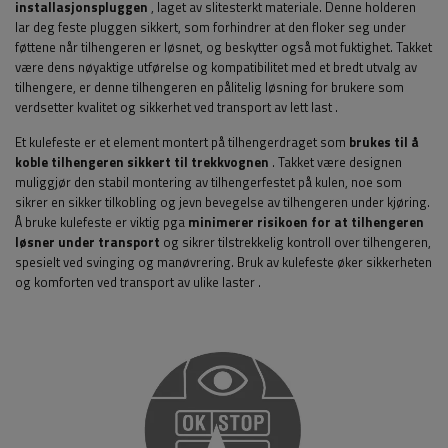
installasjonspluggen
, laget av slitesterkt materiale. Denne holderen
lar deg feste pluggen sikkert, som forhindrer at den floker seg under
føttene når tilhengeren er løsnet, og beskytter også mot fuktighet. Takket
være dens nøyaktige utførelse og kompatibilitet med et bredt utvalg av
tilhengere, er denne tilhengeren en pålitelig løsning for brukere som
verdsetter kvalitet og sikkerhet ved transport av lett last
.
Et kulefeste er et element montert på tilhengerdraget som
brukes til å
koble tilhengeren sikkert til trekkvognen
. Takket være designen
muliggjør den stabil montering av tilhengerfestet på kulen, noe som
sikrer en sikker tilkobling og jevn bevegelse av tilhengeren under kjøring.
Å bruke kulefeste er viktig pga
minimerer risikoen for at tilhengeren
løsner under transport
og sikrer tilstrekkelig kontroll over tilhengeren,
spesielt ved svinging og manøvrering. Bruk av kulefeste øker sikkerheten
og komforten ved transport av ulike laster
.