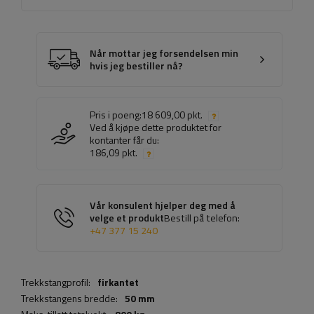
Når mottar jeg forsendelsen min
hvis jeg bestiller nå?
Pris i poeng:
18 609,00 pkt.
Ved å kjøpe dette produktet for
kontanter får du:
186,09 pkt.
Vår konsulent hjelper deg med å
velge et produkt
Bestill på telefon:
+47 377 15 240
Trekkstangprofil:
firkantet
Trekkstangens bredde:
50 mm