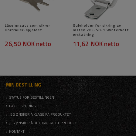
Låseinnsats som sikrer
Gulvholder for sikring av
Unitrailer-spjeldet
lasten ZBF-50-1 Winterhoff
erstatning
26,50 NOK
netto
11,62 NOK
netto
MIN BESTILLING
STATUS FOR BESTILLINGEN
PAKKE SPORING
JEG ØNSKER Å KLAGE PÅ PRODUKTET
JEG ØNSKER Å RETURNERE ET PRODUKT
KONTAKT