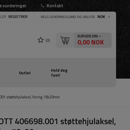
e vurderinger
Kontakt
LLER
REGISTRER
NOK
VELG LEVERINGSLAND OG VALUTA
KURVEN DIN
0,00 NOK
(0)
Hold deg
Outlet
fast!
01 støttehjulaksel, foring 78x20mm
TT 406698.001 støttehjulaksel,