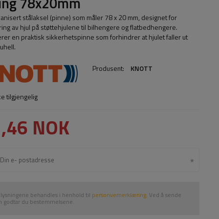
ring 78x20mm
vanisert stålaksel (pinne) som måler 78 x 20 mm, designet for
ing av hjul på støttehjulene til bilhengere og flatbedhengere.
rer en praktisk sikkerhetspinne som forhindrer at hjulet faller ut
uhell.
Produsent:
KNOTT
ke tilgjengelig
,46 NOK
lysningene behandles i henhold til
personvernerklæring
. Ved å sende
 godtar du bestemmelsene.