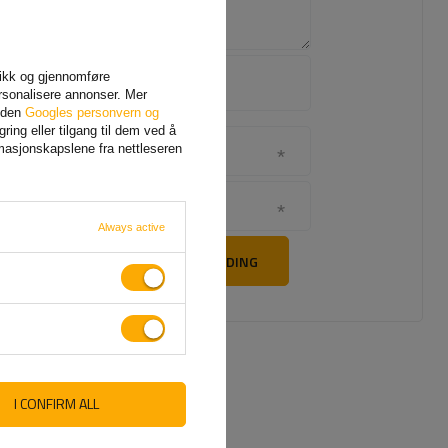
Legg til ditt
afikk og gjennomføre
eget
rsonalisere annonser. Mer
produktbilde:
siden
Googles personvern og
ing eller tilgang til dem ved å
rmasjonskapslene fra nettleseren
Navnet ditt
Din epost
Always active
SEND TILBAKEMELDING
I CONFIRM ALL