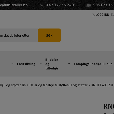
e@unitrailer.no
+47 377 15 240
98%
Positiv
LOGG INN
E
SØK
Bildeler
Lastsikring
og
Campingtilbehør
Tilbud
tilbehør
hjul og støttebein
Deler og tilbehør til støttehjul og støtter
KNOTT 406698.0
KNO