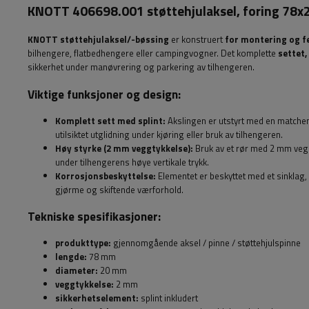
KNOTT 406698.001 støttehjulaksel, foring 78
KNOTT
støttehjulaksel/-bøssing
er konstruert
for montering og f
bilhengere, flatbedhengere eller campingvogner. Det komplette
settet,
sikkerhet under manøvrering og parkering av tilhengeren.
Viktige funksjoner og design:
Komplett sett med splint:
Akslingen er utstyrt med en matchend
utilsiktet utglidning under kjøring eller bruk av tilhengeren.
Høy styrke (2 mm veggtykkelse):
Bruk av et rør med 2 mm vegg
under tilhengerens høye vertikale trykk.
Korrosjonsbeskyttelse:
Elementet er beskyttet med et sinklag,
gjørme og skiftende værforhold.
Tekniske spesifikasjoner:
produkttype:
gjennomgående aksel / pinne / støttehjulspinne
lengde:
78 mm
diameter:
20 mm
veggtykkelse:
2 mm
sikkerhetselement:
splint inkludert