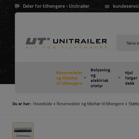
Deler for tilhengere - Unitrailer
kundeservic
Belysning
Reservedeler
Hjul
og
og tilbehør
felger
elektrisk
til tilhengere
dekk
utstyr
Du er her:
Hovedside
Reservedeler og tilbehør til tilhengere
Støtte