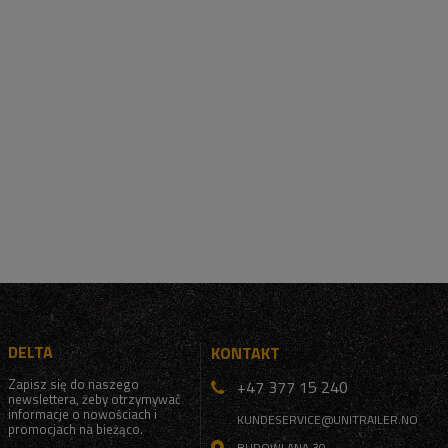
DELTA
KONTAKT
Zapisz się do naszego
+47 377 15 240
newslettera, żeby otrzymywać
informacje o nowościach i
KUNDESERVICE@UNITRAILER.NO
promocjach na bieżąco.
BUDOWLANA 30