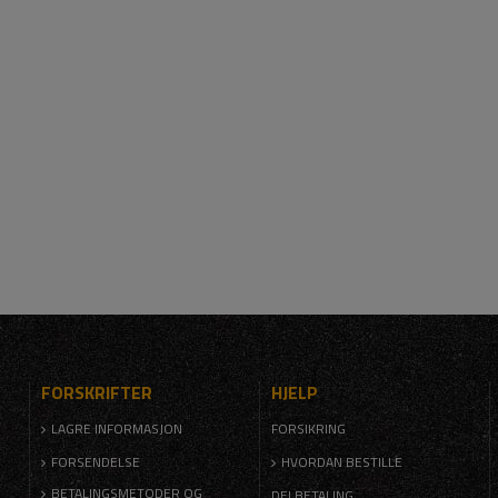
FORSKRIFTER
HJELP
LAGRE INFORMASJON
FORSIKRING
FORSENDELSE
HVORDAN BESTILLE
BETALINGSMETODER OG
DELBETALING