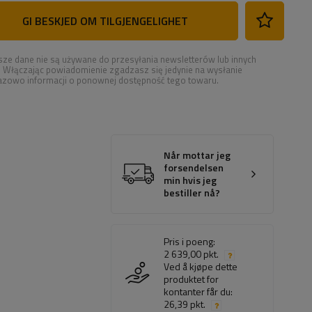
GI BESKJED OM TILGJENGELIGHET
ze dane nie są używane do przesyłania newsletterów lub innych
. Włączając powiadomienie zgadzasz się jedynie na wysłanie
azowo informacji o ponownej dostępność tego towaru.
Når mottar jeg
forsendelsen
min hvis jeg
bestiller nå?
Pris i poeng:
2 639,00 pkt.
Ved å kjøpe dette
produktet for
kontanter får du:
26,39 pkt.