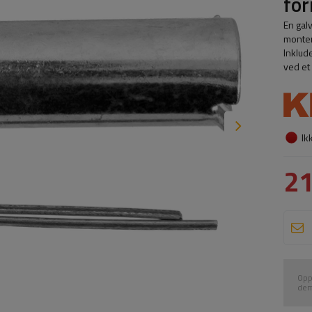
fo
En gal
monter
Inklude
ved et 
Ik
21
Opp
dem