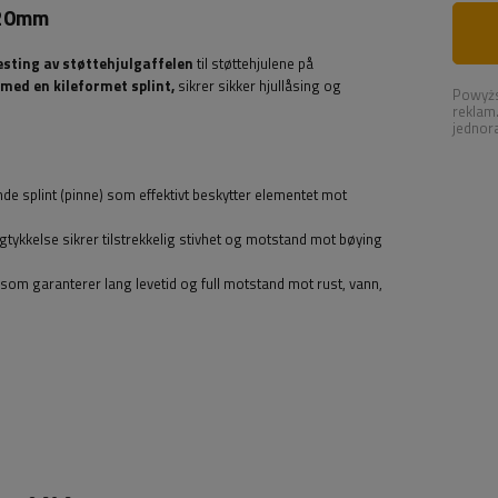
x20mm
esting av støttehjulgaffelen
til støttehjulene på
 med en kileformet splint,
sikrer sikker hjullåsing og
Powyżs
reklam
jednor
e splint (pinne) som effektivt beskytter elementet mot
tykkelse sikrer tilstrekkelig stivhet og motstand mot bøying
 som garanterer lang levetid og full motstand mot rust, vann,