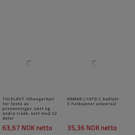
TULPLAST tilhengerhjul
KAMAR L1070-C baklykt
for feste av
3 funksjoner universal
presenninger, nett og
andre trekk, sett med 22
deler
63,67 NOK
netto
35,36 NOK
netto