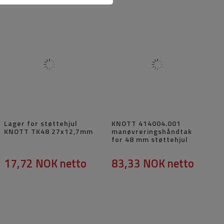
Lager for støttehjul
KNOTT 414004.001
KNOTT TK48 27x12,7mm
manøvreringshåndtak
for 48 mm støttehjul
17,72 NOK
netto
83,33 NOK
netto