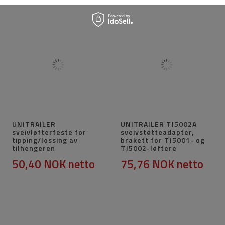
UNITRAILER
UNITRAILER TJ5002A
sveivløfterfeste for
sveivstøtteadapter,
tipping/lossing av
brakett for TJ5001- og
tilhengeren
TJ5002-løftere
50,40 NOK
netto
75,76 NOK
netto