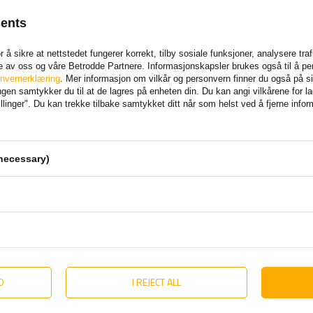
sents
 å sikre at nettstedet fungerer korrekt, tilby sosiale funksjoner, analysere tr
e av oss og våre Betrodde Partnere. Informasjonskapsler brukes også til å pe
nvernerklæring
. Mer informasjon om vilkår og personvern finner du også på 
en samtykker du til at de lagres på enheten din. Du kan angi vilkårene for lagr
linger". Du kan trekke tilbake samtykket ditt når som helst ved å fjerne info
necessary)
ANBEFALT FOR DEG
D
I REJECT ALL