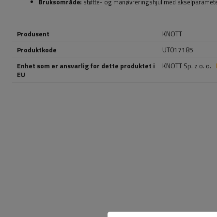
Bruksområde:
støtte- og manøvreringshjul med akselparame
Produsent
KNOTT
Produktkode
UT017185
Enhet som er ansvarlig for dette produktet i
KNOTT Sp. z o. o.
EU