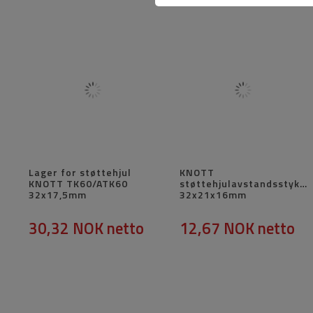
Lager for støttehjul
KNOTT
KNOTT TK60/ATK60
støttehjulavstandsstykke
32x17,5mm
32x21x16mm
30,32 NOK
netto
12,67 NOK
netto