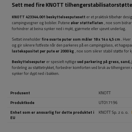
Sett med fire KNOTT tilhengerstabilisatorstøtt
KNOTT
423344.001 beskyttelsesputesett
er et praktisk tilbehør desi
campingvogner og bobiler. Putene
øker støtteflaten
, noe som bidrar 
forhindrer at beina synker ned i mykt, gjørmete eller ujevnt underlag.
Settet inneholder
fire svarte puter som måler 18 x 14 x 4,5 cm
. Hver
og gir sikrere fotfeste når den parkeres på en campingplass, et hagepar
lastekapasitet per pute er 2000 kg
, noe som sikrer stabil støtte for k
Beskyttelsesputer
er spesielt nyttige
ved parkering på gress, sand,
fordeling av støttetrykket, forbedrer komforten ved bruk av tilhengeren 
synker for dypt ned i bakken.
Produsent
KNOTT
Produktkode
UT017196
Enhet som er ansvarlig for dette produktet i
KNOTT Sp. z o. o.
EU