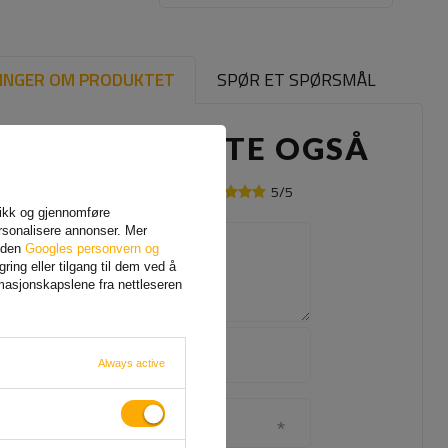
INGER OM PRODUKTET
SPØR ET SPØRSMÅL
ANDRE KJØPTE OGSÅ
5/5
Din mening:
afikk og gjennomføre
rsonalisere annonser. Mer
Innholdet i din mening
siden
Googles personvern og
ing eller tilgang til dem ved å
rmasjonskapslene fra nettleseren
Legg til ditt
eget
Always active
produktbilde:
Navnet ditt