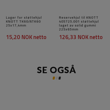
Lager for støttehjul
Reservehjul til KNOTT
KNOTT TK60/ATK60
405725.001 støttehjul
25x17,4mm
laget av solid gummi
225x65mm
15,20 NOK
netto
126,33 NOK
netto
SE OGSÅ