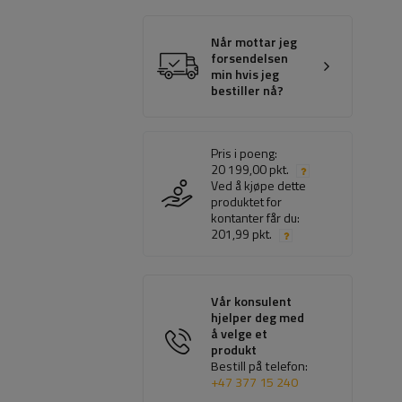
Når mottar jeg
forsendelsen
min hvis jeg
bestiller nå?
Pris i poeng:
20 199,00 pkt.
Ved å kjøpe dette
produktet for
kontanter får du:
201,99 pkt.
Vår konsulent
hjelper deg med
å velge et
produkt
Bestill på telefon:
+47 377 15 240