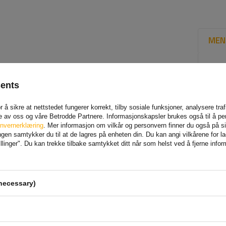
MEN
sents
 å sikre at nettstedet fungerer korrekt, tilby sosiale funksjoner, analysere tr
e av oss og våre Betrodde Partnere. Informasjonskapsler brukes også til å pe
nvernerklæring
. Mer informasjon om vilkår og personvern finner du også på 
en samtykker du til at de lagres på enheten din. Du kan angi vilkårene for lagr
linger". Du kan trekke tilbake samtykket ditt når som helst ved å fjerne info
necessary)