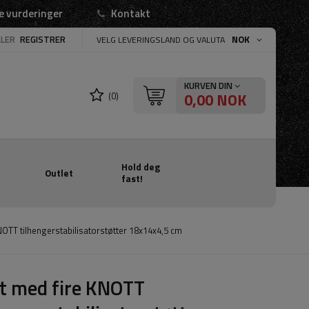
e vurderinger
Kontakt
LLER
REGISTRER
NOK
VELG LEVERINGSLAND OG VALUTA
KURVEN DIN
0,00 NOK
(0)
Hold deg
Outlet
fast!
NOTT tilhengerstabilisatorstøtter 18x14x4,5 cm
t med fire KNOTT