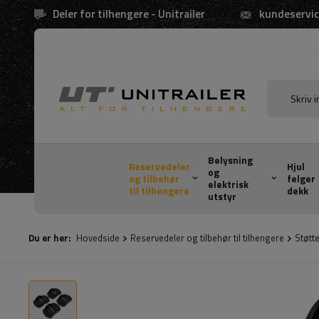
Deler for tilhengere - Unitrailer
kundeservic
Belysning
Reservedeler
Hjul
og
og tilbehør
felger
elektrisk
til tilhengere
dekk
utstyr
Du er her:
Hovedside
Reservedeler og tilbehør til tilhengere
Støtte