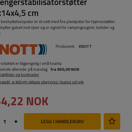
hengerstabilisatorstøtter
x14x4,5 cm
beskyttelsesputer er et sett med fire plastputer for hjørnestøtter.
kytter gulvet mot riper og er egnet for campingvogner, bobiler og
.
Produsent:
KNOTT
roduktet er tilgjengelig i små kvanta
 sende allerede
på mandag
fra
650,00 NOK
frakttider og kostnader
rawdź, w którym sklepie obejrzysz i kupisz od ręki
64,22 NOK
LEGG I HANDLEKURV