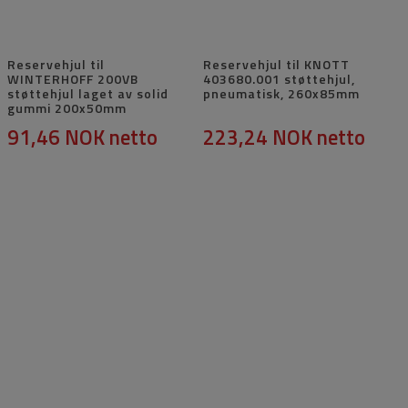
Reservehjul til
Reservehjul til KNOTT
WINTERHOFF 200VB
403680.001 støttehjul,
støttehjul laget av solid
pneumatisk, 260x85mm
gummi 200x50mm
91,46 NOK
netto
223,24 NOK
netto