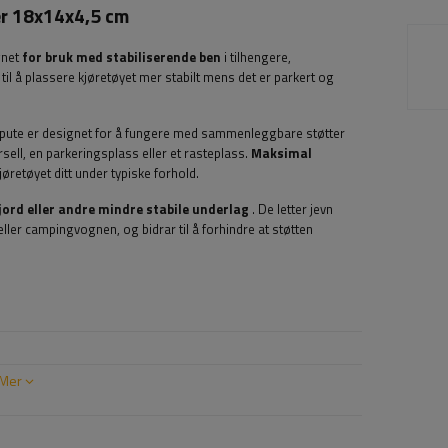
er 18x14x4,5 cm
gnet
for bruk med stabiliserende ben
i tilhengere,
til å plassere kjøretøyet mer stabilt mens det er parkert og
 pute er designet for å fungere med sammenleggbare støtter
sell, en parkeringsplass eller et rasteplass.
Maksimal
jøretøyet ditt under typiske forhold.
 jord eller andre mindre stabile underlag
. De letter jevn
eller campingvognen, og bidrar til å forhindre at støtten
Mer