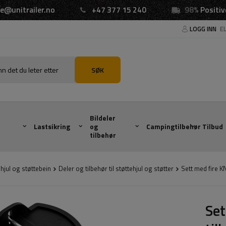
e@unitrailer.no
+47 377 15 240
98%
Positiv
LOGG INN
E
SØK
Bildeler
Lastsikring
og
Campingtilbehør
Tilbud
tilbehør
hjul og støttebein
Deler og tilbehør til støttehjul og støtter
Sett med fire K
Set