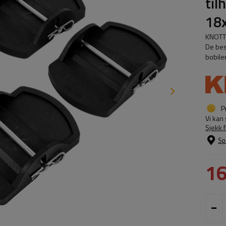
til
18
KNOTT 
De bes
bobiler
P
Vi kan
Sjekk 
Sp
1