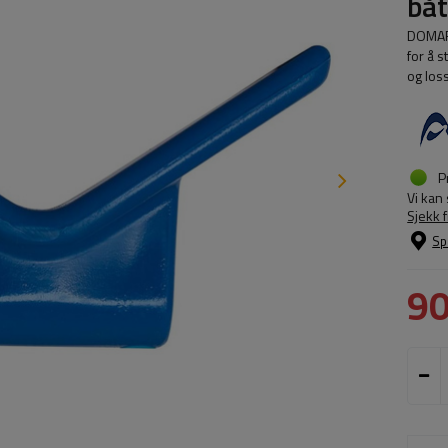
bå
DOMAR 
for å 
og los
P
Vi kan
Sjekk 
Sp
90