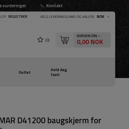
e vurderinger
Kontakt
LLER
REGISTRER
NOK
VELG LEVERINGSLAND OG VALUTA
KURVEN DIN
0,00 NOK
(0)
Hold deg
Outlet
fast!
MAR D41200 baugskjerm for