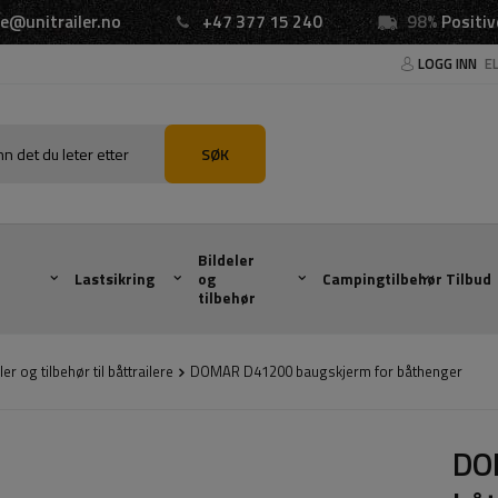
e@unitrailer.no
+47 377 15 240
98%
Positiv
LOGG INN
E
SØK
Bildeler
Lastsikring
og
Campingtilbehør
Tilbud
tilbehør
ler og tilbehør til båttrailere
DOMAR D41200 baugskjerm for båthenger
DO