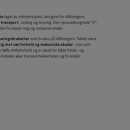
te
laget av slitesterk plast, designet for båthengere.
 transport
, lasting og lossing. Den spesialdesignede "V"-
båten forskyver seg og mekanisk skade.
teringsbraketter
som brukes på båthengere. Takket være
ig mot værforhold og mekaniske skader
, noe som
 tøffe driftsforhold og er ideell for både fritids- og
verksteder øker transportsikkerheten og forenkler