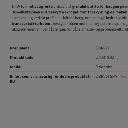
En V-formet baugfeste
brukes til å gi
stabil støtte for baugen
på en
Hovedfunksjonen er
å beskytte skroget mot forskyvning og mekan
tilpasser seg perfekt profilen til båtens baug, noe som gir bedre trykkfor
transportsikkerheten
, beskytter båten mot riper og deformasjon, o
viktig element i enhver båthenger, for både amatør- og profesjonell bru
Produsent
DOMAR
Produktkode
UT001982
Modell
Dziobnica
Enhet som er ansvarlig for dette produktet i
DOMAR SPA
Mer
EU