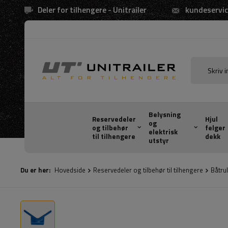
Deler for tilhengere - Unitrailer
kundeservic
Belysning
Reservedeler
Hjul
og
og tilbehør
felger
elektrisk
til tilhengere
dekk
utstyr
Du er her:
Hovedside
Reservedeler og tilbehør til tilhengere
Båtrul