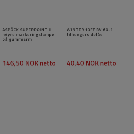
ASPÖCK SUPERPOINT II
WINTERHOFF BV 60-1
høyre markeringslampe
tilhengersidelås
på gummiarm
146,50 NOK
netto
40,40 NOK
netto