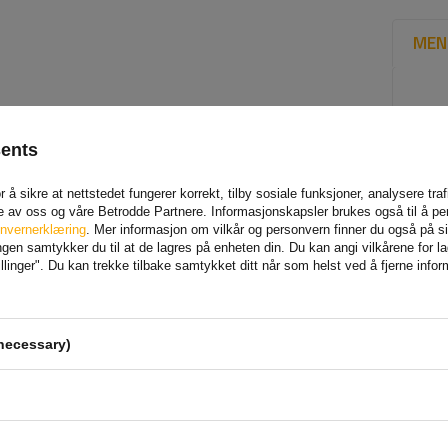
MEN
sents
 å sikre at nettstedet fungerer korrekt, tilby sosiale funksjoner, analysere tr
e av oss og våre Betrodde Partnere. Informasjonskapsler brukes også til å pe
nvernerklæring
. Mer informasjon om vilkår og personvern finner du også på 
en samtykker du til at de lagres på enheten din. Du kan angi vilkårene for lagr
linger". Du kan trekke tilbake samtykket ditt når som helst ved å fjerne info
necessary)