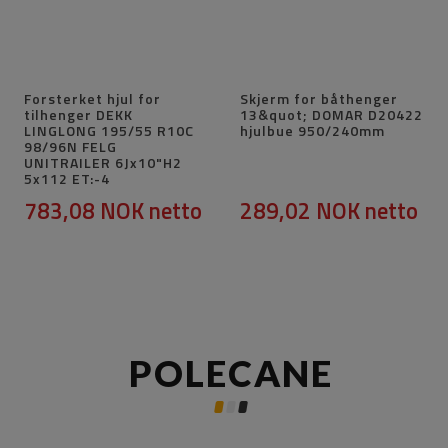
Forsterket hjul for
Skjerm for båthenger
tilhenger DEKK
13&quot; DOMAR D20422
LINGLONG 195/55 R10C
hjulbue 950/240mm
98/96N FELG
UNITRAILER 6Jx10"H2
5x112 ET:-4
783,08 NOK
netto
289,02 NOK
netto
POLECANE