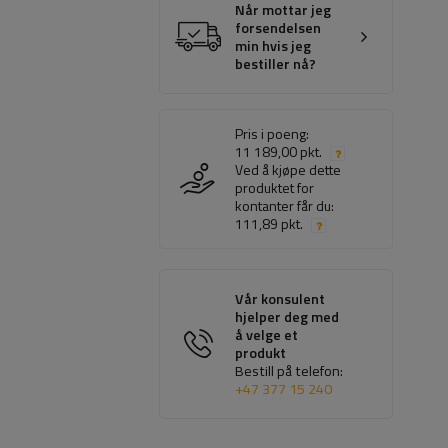
Når mottar jeg
forsendelsen
min hvis jeg
bestiller nå?
Pris i poeng:
11 189,00 pkt.
Ved å kjøpe dette
produktet for
kontanter får du:
111,89 pkt.
Vår konsulent
hjelper deg med
å velge et
produkt
Bestill på telefon:
+47 377 15 240