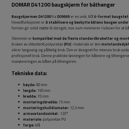
DOMAR D41200 baugskjerm for båthenger
Baugskjermen D41200
fra
DOMAR
er en unik, blå
V-formet baugstøt
Hovedfunksjonen er
å stabilisere og beskytte båtens baugen under
formen gir solid støtte til skroget, noe som minimerer risikoen for at 
Stemmen er
kompatibel med de fleste standardbraketter og mon
bruken av slitesterkt polyuretan
(PU)
-materiale er den
motstandsdykt
sikrer langvarig og pålitelig bruk. Den er designet for intensiv bruk under
profesjonell bruk. Denne praktiske løsningen for båteiere og tilhenger
manøvreringen av båten på tilhengeren.
Tekniske data:
høyde:
80 mm
lengde:
150 mm
bredde:
70 mm
monteringsbredde:
75 mm
monteringshulldiameter:
12,5 mm
armavstandsvinkel
: 120°
materiale:
polyuretan PU
farge:
blå