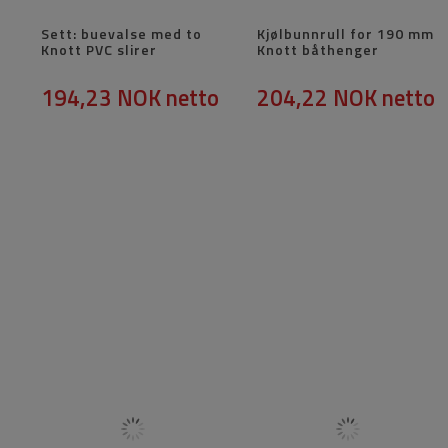
Sett: buevalse med to
Kjølbunnrull for 190 mm
Knott PVC slirer
Knott båthenger
194,23 NOK
netto
204,22 NOK
netto