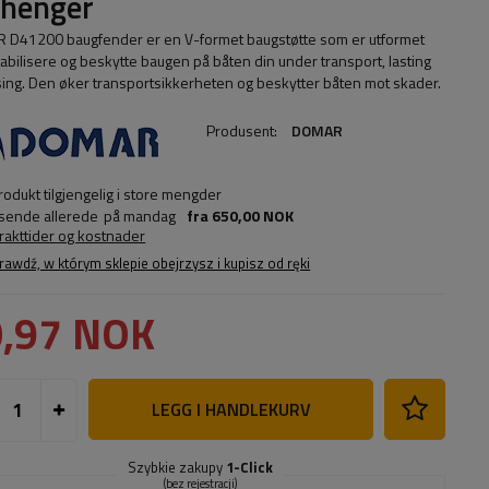
thenger
D41200 baugfender er en V-formet baugstøtte som er utformet
stabilisere og beskytte baugen på båten din under transport, lasting
sing. Den øker transportsikkerheten og beskytter båten mot skader.
Produsent:
DOMAR
rodukt tilgjengelig i store mengder
 sende allerede
på mandag
fra
650,00 NOK
frakttider og kostnader
rawdź, w którym sklepie obejrzysz i kupisz od ręki
,97 NOK
LEGG I HANDLEKURV
Szybkie zakupy
1-Click
(bez rejestracji)