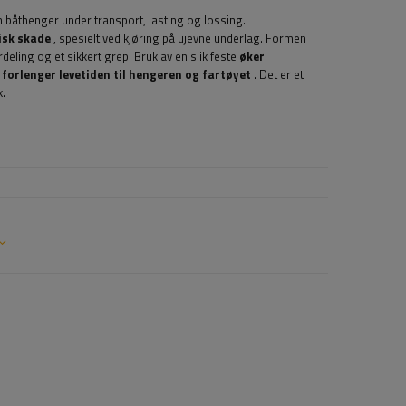
 båthenger under transport, lasting og lossing.
isk skade
, spesielt ved kjøring på ujevne underlag. Formen
deling og et sikkert grep. Bruk av en slik feste
øker
g
forlenger levetiden til hengeren og fartøyet
. Det er et
k.