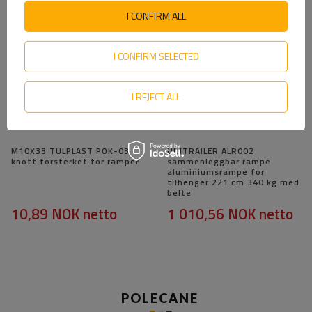
I CONFIRM ALL
I CONFIRM SELECTED
I REJECT ALL
M10X33 TULPLAST POK-03
UNITRAILER ALR002
knott forsterket for ramper
sammenleggbar rampe
aluminiumsrampe for
tilhenger 221 cm 340 kg med
belte
10,89 NOK
netto
1 010,56 NOK
netto
POLECANE