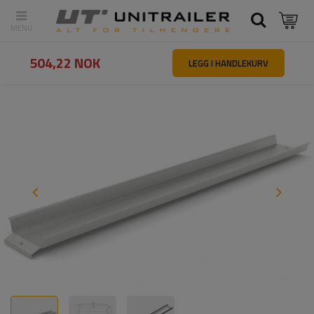
Tilbake
Hovedside
Reservedeler og tilbehør til tilhengere
Rampe
504,22 NOK
LEGG I HANDLEKURV