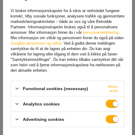
Vi bruker informasjonskapsler for å sikre at nettstedet fungerer
UNITRAILER ALR005
ProPlus 390096
korrekt, tilby sosiale funksjoner, analysere trafikk og gjennomføre
sammenleggbar rampe
sammenleggbar rampe for
stålrampe for tilhenger 200
tilhenger 220 cm 340 kg
markedsføringsaktiviteter – både av oss og våre Betrodde
cm 250 kg
Partnere. Informasjonskapsler brukes også til å personalisere
annonser. Mer informasjon finner du i vår
personvernerklæring
.
606,50 NOK
netto
1 516,25 NOK
netto
Mer informasjon om vilkår og personvern finner du også på siden
Googles personvern og vilkår
. Ved å godta denne meldingen
samtykker du til at de lagres på enheten din. Du kan angi
vilkårene for lagring eller tilgang til dem ved å klikke på fanen
"Samtykkeinnstillinger". Du kan trekke tilbake samtykket ditt når
som helst ved å fjerne informasjonskapslene fra nettleseren på
den aktuelle enheten.
Always
Functional cookies (necessary)
active
Analytics cookies
UNITRAILER guide for MOTO
ProPlus 390094
1, 2 og 3
sammenleggbar rampe for
motorsykkelhengere
tilhenger 203 cm 340 kg
Advertising cookies
1 305,28 NOK
netto
882,11 NOK
netto