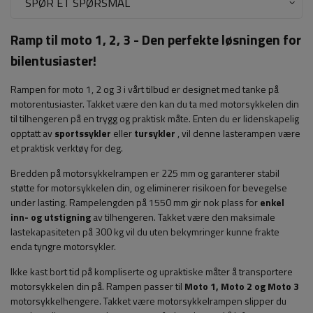
SPØR ET SPØRSMÅL
Ramp til moto 1, 2, 3 - Den perfekte løsningen for
bilentusiaster!
Rampen for moto 1, 2 og 3 i vårt tilbud er designet med tanke på
motorentusiaster. Takket være den kan du ta med motorsykkelen din
til tilhengeren på en trygg og praktisk måte. Enten du er lidenskapelig
opptatt av
sportssykler
eller
tursykler
, vil denne lasterampen være
et praktisk verktøy for deg.
Bredden på motorsykkelrampen er 225 mm og garanterer stabil
støtte for motorsykkelen din, og eliminerer risikoen for bevegelse
under lasting. Rampelengden på 1550 mm gir nok plass for
enkel
inn- og utstigning
av tilhengeren. Takket være den maksimale
lastekapasiteten på 300 kg vil du uten bekymringer kunne frakte
enda tyngre motorsykler.
Ikke kast bort tid på kompliserte og upraktiske måter å transportere
motorsykkelen din på. Rampen passer til
Moto 1, Moto 2 og Moto 3
motorsykkelhengere. Takket være motorsykkelrampen slipper du