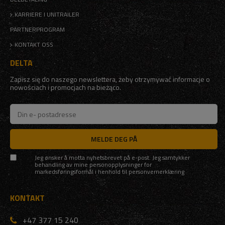
KARRIERE I UNITRAILER
PARTNERPROGRAM
KONTAKT OSS
DELTA
Zapisz się do naszego newslettera, żeby otrzymywać informacje o
nowościach i promocjach na bieżąco.
MELDE DEG PÅ
Jeg ønsker å motta nyhetsbrevet på e-post. Jeg samtykker
behandling av mine personopplysninger for
markedsføringsformål i henhold til
personvernerklæring
KONTAKT
+47 377 15 240