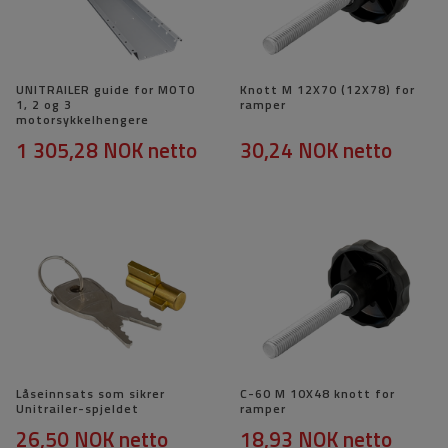
UNITRAILER guide for MOTO
Knott M 12X70 (12X78) for
1, 2 og 3
ramper
motorsykkelhengere
1 305,28 NOK
netto
30,24 NOK
netto
Låseinnsats som sikrer
C-60 M 10X48 knott for
Unitrailer-spjeldet
ramper
26,50 NOK
netto
18,93 NOK
netto