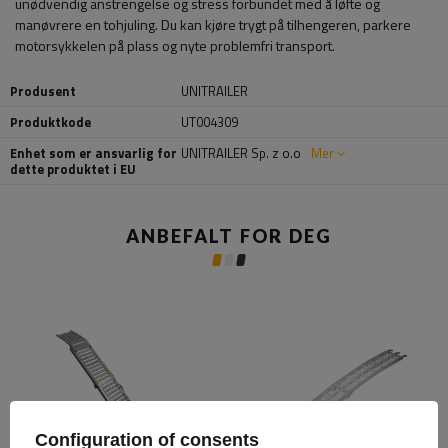
unødvendig anstrengelse og stress forbundet med å løfte og
manøvrere en tohjuling. Du kan kjøre trygt på tilhengeren, parkere
motorsykkelen på plass og nyte problemfri transport.
Produsent
UNITRAILER
Produktkode
UT004309
Enhet som er ansvarlig for
UNITRAILER Sp. z o.o
Mer
dette produktet i EU
ANBEFALT FOR DEG
Configuration of consents