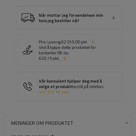
Når mottar jeg forsendelsen min
hvis jeg bestiller nå?
Pris i poeng:
62 019,00 pkt.
Ved å kjøpe dette produktet for
kontanter får du:
620,19 pkt.
Vår konsulent hjelper deg med å
velge et produkt
Bestill på telefon:
+47 377 15 240
MENINGER OM PRODUKTET