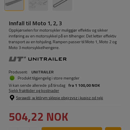
Innfall til Moto 1, 2, 3
Oppkjørselen for motorsykler muliggjør effektiv og sikker
innføring av en motorsykkel på en tilhenger. Det letter effektiv
transport av en tohjuling. Rampen passer til Moto 1, Moto 2 og
Moto 3 motorsykkelhengere.
Produsent:
UNITRAILER
Produkt tilgjengelig i store mengder
Vi kan sende allerede
på tirsdag
fra
1 100,00 NOK
Sjekk frakttider og kostnader
Sprawdź, w którym sklepie obejrzysz i kupisz od ręki
504,22 NOK