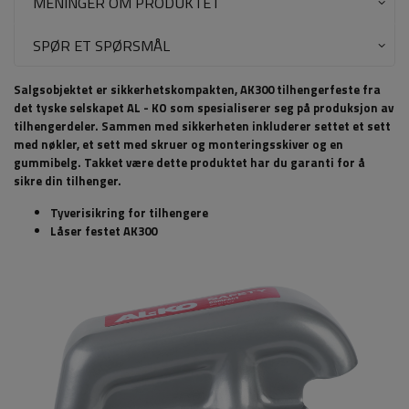
MENINGER OM PRODUKTET
SPØR ET SPØRSMÅL
Salgsobjektet er sikkerhetskompakten, AK300 tilhengerfeste fra
det tyske selskapet AL - KO som spesialiserer seg på produksjon av
tilhengerdeler.
Sammen med sikkerheten inkluderer settet et sett
med nøkler, et sett med skruer og monteringsskiver og en
gummibelg. Takket være dette produktet har du garanti for å
sikre din tilhenger.
Tyverisikring for tilhengere
Låser festet AK300