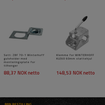
Sett: ZBF 70-1 Winterhoff
Klemme for WINTERHOFF
gulvholder med
KLE60 60mm støttehjul
monteringsplate for
tilhenger
88,37 NOK
netto
148,53 NOK
netto
MIN BESTILLING