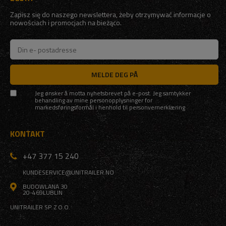
Zapisz się do naszego newslettera, żeby otrzymywać informacje o
nowościach i promocjach na bieżąco.
MELDE DEG PÅ
Jeg ønsker å motta nyhetsbrevet på e-post. Jeg samtykker
behandling av mine personopplysninger for
markedsføringsformål i henhold til
personvernerklæring
KONTAKT
+47 377 15 240
KUNDESERVICE@UNITRAILER.NO
BUDOWLANA 30
20-469
LUBLIN
UNITRAILER SP. Z O.O.