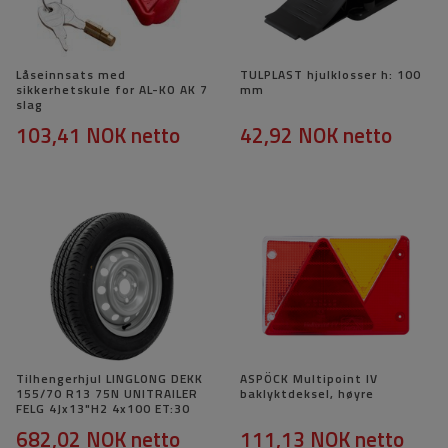
Låseinnsats med
TULPLAST hjulklosser h: 100
sikkerhetskule for AL-KO AK 7
mm
slag
103,41 NOK
netto
42,92 NOK
netto
Tilhengerhjul LINGLONG DEKK
ASPÖCK Multipoint IV
155/70 R13 75N UNITRAILER
baklyktdeksel, høyre
FELG 4Jx13"H2 4x100 ET:30
682,02 NOK
netto
111,13 NOK
netto