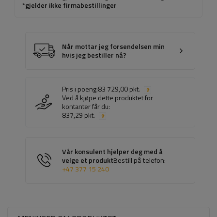
*gjelder ikke firmabestillinger
Når mottar jeg forsendelsen min
hvis jeg bestiller nå?
Pris i poeng:
83 729,00 pkt.
Ved å kjøpe dette produktet for
kontanter får du:
837,29 pkt.
Vår konsulent hjelper deg med å
velge et produkt
Bestill på telefon:
+47 377 15 240