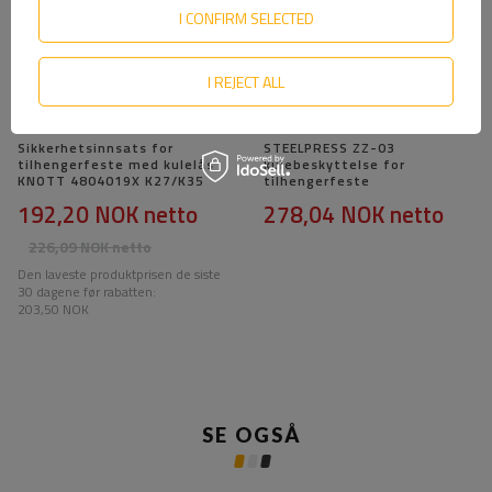
I CONFIRM SELECTED
I REJECT ALL
Sikkerhetsinnsats for
STEELPRESS ZZ-03
tilhengerfeste med kulelås
kulebeskyttelse for
KNOTT 4804019X K27/K35
tilhengerfeste
192,20 NOK
netto
278,04 NOK
netto
226,09 NOK
netto
Den laveste produktprisen de siste
30 dagene før rabatten:
203,50 NOK
SE OGSÅ