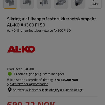
Bilder
Sikring av tilhengerfeste sikkerhetskompakt
AL-KO AK300 FI 50
AL-KO tilhengerfestebeskyttelse AK300 FI 50.
Produsent:
AL-KO
Produkt tilgjengelig i store mengder
Vi kan sende allerede
på tirsdag
fra
650,00 NOK
Sjekk frakttider og kostnader
Sprawdź, w którym sklepie obejrzysz i kupisz od ręki
680,72 NOK