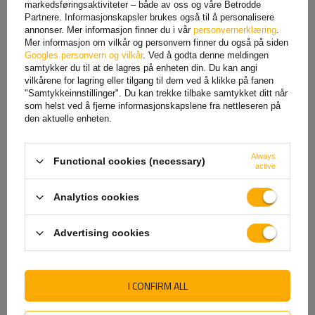
AL-KO lås, type AK 161 AK
Feste kroken til ZZ-02
markedsføringsaktiviteter – både av oss og våre Betrodde
270+ Sikkerhetskule
Steelpress kroken
Partnere. Informasjonskapsler brukes også til å personalisere
337,80 NOK
netto
325,20 NOK
netto
annonser. Mer informasjon finner du i vår
personvernerklæring
.
Mer informasjon om vilkår og personvern finner du også på siden
Googles personvern og vilkår
. Ved å godta denne meldingen
samtykker du til at de lagres på enheten din. Du kan angi
vilkårene for lagring eller tilgang til dem ved å klikke på fanen
"Samtykkeinnstillinger". Du kan trekke tilbake samtykket ditt når
som helst ved å fjerne informasjonskapslene fra nettleseren på
den aktuelle enheten.
Always
Functional cookies (necessary)
active
Analytics cookies
Låsesystem for kroklåsen til
AL-KO Safety Plus AKS 3004
ALBE Safety-Box XL
trekkbeskyttelse
Advertising cookies
554,63 NOK
netto
1 894,54 NOK
netto
I CONFIRM ALL