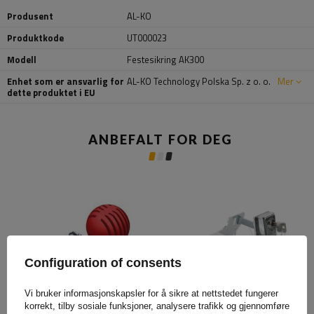
Produsent
AL-KO
Produktkode
UT000023
Modell
Festesikring AK300
Enhet som er ansvarlig for
AL-KO Technology Polska Sp. z o. o.
Mer
dette produktet i EU
ANBEFALT FOR DEG
Configuration of consents
Vi bruker informasjonskapsler for å sikre at nettstedet fungerer
korrekt, tilby sosiale funksjoner, analysere trafikk og gjennomføre