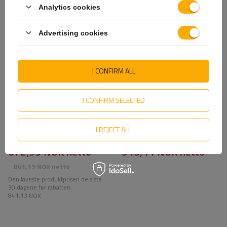
Analytics cookies
Advertising cookies
I CONFIRM ALL
I CONFIRM SELECTED
KNOTT 6X0017.008 manuell
Manuell vinsj for tilhenger
vinsj for 900 kg tilhenger
KNOTT 6X0017.311 900kg
I REJECT ALL
med ståltau
med belte
672,93 NOK
netto
945,44 NOK
netto
841,13 NOK
netto
Den laveste produktprisen de siste
30 dagene før rabatten:
841,13 NOK