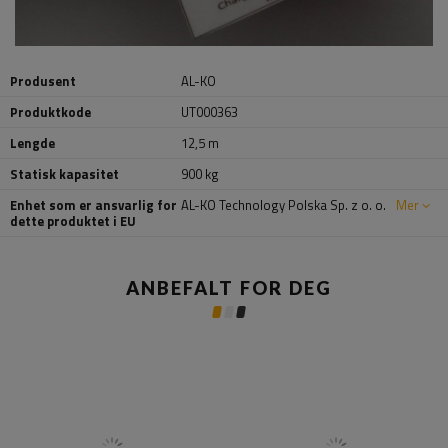
Produsent
AL-KO
Produktkode
UT000363
Lengde
12,5 m
Statisk kapasitet
900 kg
Enhet som er ansvarlig for
AL-KO Technology Polska Sp. z o. o.
Mer
dette produktet i EU
ANBEFALT FOR DEG