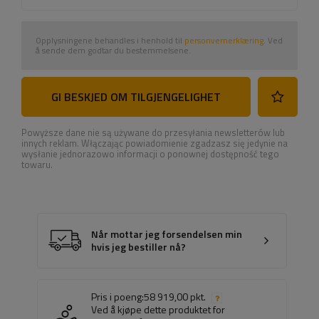
Opplysningene behandles i henhold til
personvernerklæring
. Ved
å sende dem godtar du bestemmelsene.
GI BESKJED OM TILGJENGELIGHET
Powyższe dane nie są używane do przesyłania newsletterów lub
innych reklam. Włączając powiadomienie zgadzasz się jedynie na
wysłanie jednorazowo informacji o ponownej dostępność tego
towaru.
Når mottar jeg forsendelsen min
hvis jeg bestiller nå?
Pris i poeng:
58 919,00 pkt.
Ved å kjøpe dette produktet for