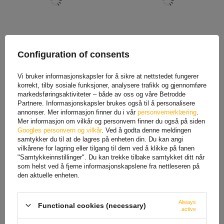
1135 kg Knott vinsj med
Blått hus for KNOTT vinsj
Configuration of consents
snor, blått hus
1 136,74 NOK
netto
196,66 NOK
netto
Vi bruker informasjonskapsler for å sikre at nettstedet fungerer
korrekt, tilby sosiale funksjoner, analysere trafikk og gjennomføre
markedsføringsaktiviteter – både av oss og våre Betrodde
Partnere. Informasjonskapsler brukes også til å personalisere
annonser. Mer informasjon finner du i vår
personvernerklæring
.
Mer informasjon om vilkår og personvern finner du også på siden
Googles personvern og vilkår
. Ved å godta denne meldingen
samtykker du til at de lagres på enheten din. Du kan angi
vilkårene for lagring eller tilgang til dem ved å klikke på fanen
"Samtykkeinnstillinger". Du kan trekke tilbake samtykket ditt når
som helst ved å fjerne informasjonskapslene fra nettleseren på
den aktuelle enheten.
1150 kg Knott vinsj med
Trådløs fjernkontroll for
belte, blått hus
RUNVA 12V/24V
Always
Functional cookies (necessary)
universalvinsjer
active
1 060,97 NOK
netto
305,11 NOK
netto