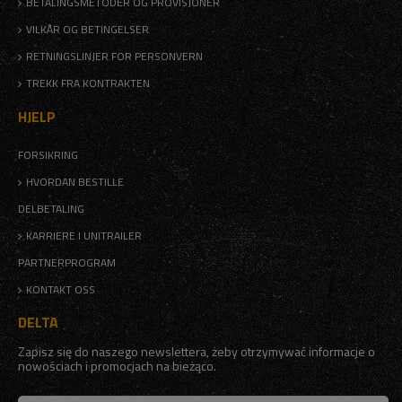
BETALINGSMETODER OG PROVISJONER
VILKÅR OG BETINGELSER
RETNINGSLINJER FOR PERSONVERN
TREKK FRA KONTRAKTEN
HJELP
FORSIKRING
HVORDAN BESTILLE
DELBETALING
KARRIERE I UNITRAILER
PARTNERPROGRAM
KONTAKT OSS
DELTA
Zapisz się do naszego newslettera, żeby otrzymywać informacje o
nowościach i promocjach na bieżąco.