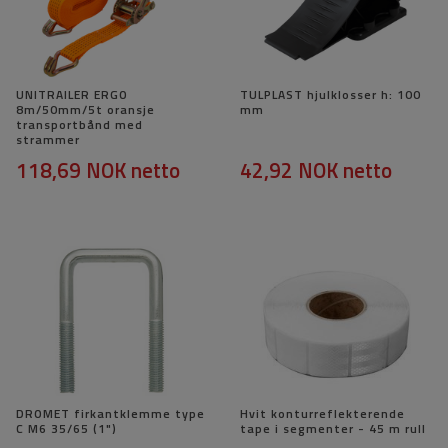
UNITRAILER ERGO
TULPLAST hjulklosser h: 100
8m/50mm/5t oransje
mm
transportbånd med
strammer
118,69 NOK
netto
42,92 NOK
netto
DROMET firkantklemme type
Hvit konturreflekterende
C M6 35/65 (1")
tape i segmenter - 45 m rull