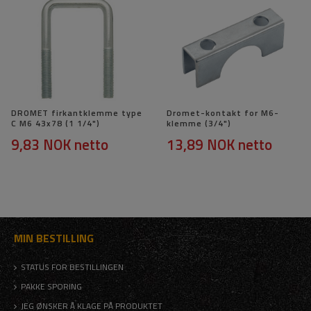
DROMET firkantklemme type
Dromet-kontakt for M6-
C M6 43x78 (1 1/4")
klemme (3/4")
9,83 NOK
netto
13,89 NOK
netto
MIN BESTILLING
STATUS FOR BESTILLINGEN
PAKKE SPORING
JEG ØNSKER Å KLAGE PÅ PRODUKTET