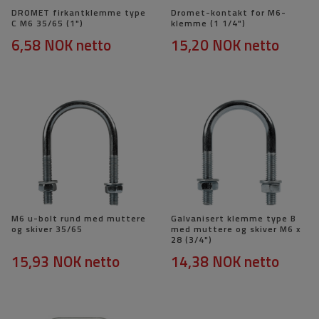
DROMET firkantklemme type
Dromet-kontakt for M6-
C M6 35/65 (1")
klemme (1 1/4")
6,58 NOK
netto
15,20 NOK
netto
M6 u-bolt rund med muttere
Galvanisert klemme type B
og skiver 35/65
med muttere og skiver M6 x
28 (3/4")
15,93 NOK
netto
14,38 NOK
netto