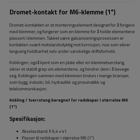
Dromet-kontakt for M6-klemme (1")
Dromet-kontakten er et monteringselement designet for å fungere
med klemmer, og fungerer som en klemme for å holde elementene
plassert i klemmen. Takket være galvaniseringsprosessen er
kontakten svært motstandsdyktig mot korrosjon, noe som sikrer
langvarig holdbarhet selv under vanskelige driftsforhold.
Koblingen, også kjent som en plate eller en klemmetverstang,
sikrer et stabilt grep om elementene, og hindrer dem i å bevege
seg. Koblingen sammen med klemmen brukes i mange bransjer,
som bygg, industri, bil, hydraulikk og pneumatikk og
telekommunikasjon.
Kobling / tverrstang beregnet for redskaper i størrelse M6
(1")
Spesifikasjon:
Akselavstand: fi 6,4 x 41
Passer til redskaper i størrelse M6 (1")