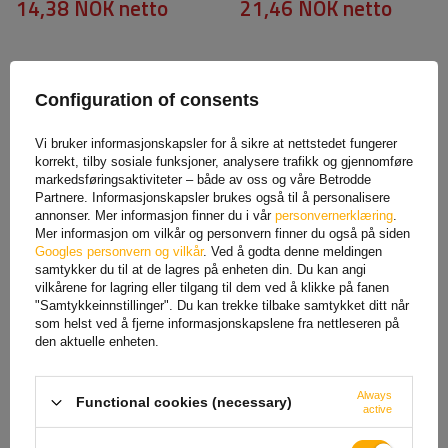
14,38 NOK
netto
21,46 NOK
netto
Configuration of consents
Vi bruker informasjonskapsler for å sikre at nettstedet fungerer
korrekt, tilby sosiale funksjoner, analysere trafikk og gjennomføre
markedsføringsaktiviteter – både av oss og våre Betrodde
Partnere. Informasjonskapsler brukes også til å personalisere
annonser. Mer informasjon finner du i vår
personvernerklæring
.
Mer informasjon om vilkår og personvern finner du også på siden
Galvanisert u-bolt klemme
DROMET firkantklemme type
Googles personvern og vilkår
. Ved å godta denne meldingen
type B med muttere og
C M8 43/81 (1 1/4")
samtykker du til at de lagres på enheten din. Du kan angi
skiver M6 x 14 (1/4")
vilkårene for lagring eller tilgang til dem ved å klikke på fanen
14,38 NOK
netto
12,67 NOK
netto
"Samtykkeinnstillinger". Du kan trekke tilbake samtykket ditt når
som helst ved å fjerne informasjonskapslene fra nettleseren på
den aktuelle enheten.
Always
Functional cookies (necessary)
active
SE OGSÅ