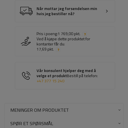
Når mottar jeg forsendelsen min
hvis jeg bestiller nå?
Pris i poeng:
1 769,00 pkt.
Ved å kjøpe dette produktet for
kontanter får du:
17,69 pkt.
Vår konsulent hjelper deg med å
velge et produkt
Bestill på telefon:
+47 377 15 240
MENINGER OM PRODUKTET
SPØR ET SPØRSMÅL