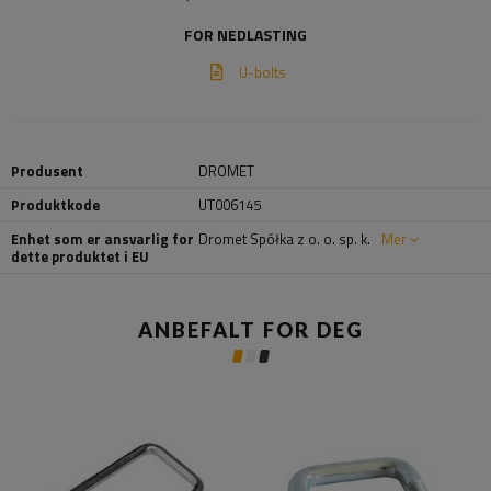
FOR NEDLASTING
U-bolts
Produsent
DROMET
Produktkode
UT006145
Enhet som er ansvarlig for
Dromet Spółka z o. o. sp. k.
Mer
dette produktet i EU
ANBEFALT FOR DEG