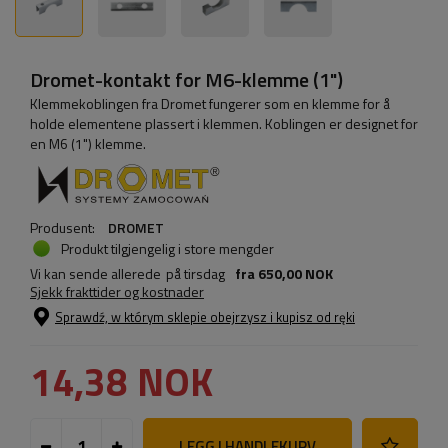
Dromet-kontakt for M6-klemme (1")
Klemmekoblingen fra Dromet fungerer som en klemme for å
holde elementene plassert i klemmen. Koblingen er designet for
en M6 (1") klemme.
Produsent:
DROMET
Produkt tilgjengelig i store mengder
Vi kan sende allerede
på tirsdag
fra
650,00 NOK
Sjekk frakttider og kostnader
Sprawdź, w którym sklepie obejrzysz i kupisz od ręki
14,38 NOK
LEGG I HANDLEKURV