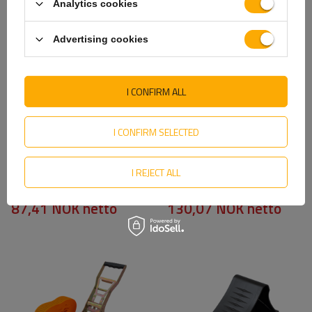
Analytics cookies
Advertising cookies
I CONFIRM ALL
I CONFIRM SELECTED
Sett: Fire gulvholdere for
Tilhengerlås med
I REJECT ALL
tilhenger, ZBF-50-1
tyverisikring UNITRAILER-
Winterhoff lastefeste
tilhenger
87,41 NOK
netto
130,07 NOK
netto