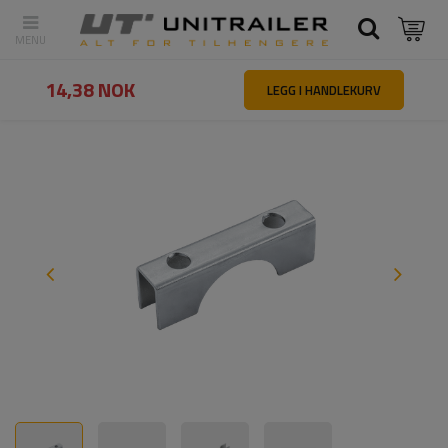
Tilbake
Hovedside
Reservedeler og tilbehør til tilhengere
U-bolt
14,38 NOK
LEGG I HANDLEKURV