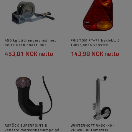
450 kg båthengervinsj med
FRISTOM FT-77 baklykt, 5
belte uten Knott-hus
funksjoner, venstre
453,81 NOK
netto
143,98 NOK
netto
ASPÖCK SUPERPOINT II
WINTERHOFF VK60-KH-
venstre markeringslampe på
200VBB automatisk