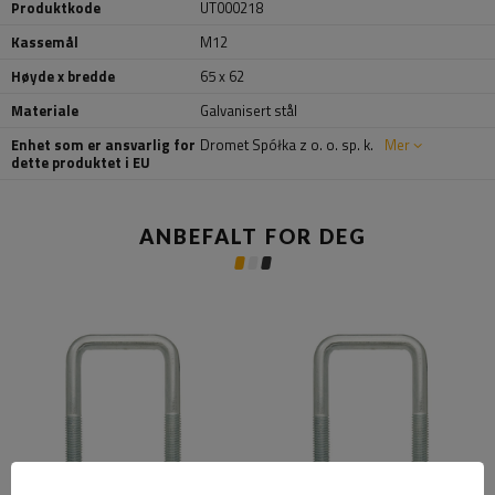
Produktkode
UT000218
Kassemål
M12
Høyde x bredde
65 x 62
Materiale
Galvanisert stål
Enhet som er ansvarlig for
Dromet Spółka z o. o. sp. k.
Mer
dette produktet i EU
ANBEFALT FOR DEG