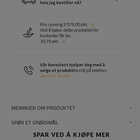
hvis jeg bestiller nå?
Pris i poeng:
3 079,00 pkt.
Ved å kjøpe dette produktet for
kontanter får du:
30,79 pkt.
Vår konsulent hjelper deg med å
velge et produkt
Bestill på telefon:
+47 377 15 240
MENINGER OM PRODUKTET
SPØR ET SPØRSMÅL
SPAR VED Å KJØPE MER