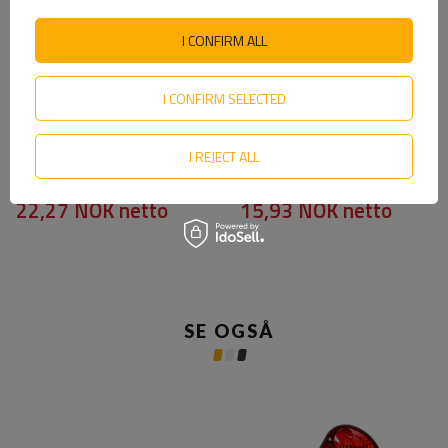
I CONFIRM ALL
I CONFIRM SELECTED
I REJECT ALL
Firkantklemme M12 70/42/70
M8 rund u-bolt med muttere
og skiver 43/81
22,27 NOK
netto
15,93 NOK
netto
SE OGSÅ