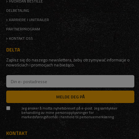
HVORDAN BESTILLE
DELBETALING
KARRIERE I UNITRAILER
PARTNERPROGRAM
KONTAKT OSS
DELTA
Zapisz się do naszego newslettera, żeby otrzymywać informacje o
nowościach i promocjach na bieżąco.
MELDE DEG PÅ
Jeg ønsker å motta nyhetsbrevet på e-post. Jeg samtykker
behandling av mine personopplysninger for
markedsføringsformål i henhold til
personvernerklæring
KONTAKT