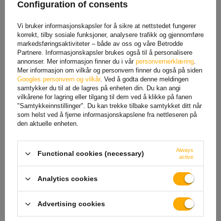
Configuration of consents
DROMET firkantklemme type
DROMET firkantklemme type
C M10 49/92 (1 1/2")
C M8 23x42 (1/2")
Vi bruker informasjonskapsler for å sikre at nettstedet fungerer
15,93 NOK
netto
13,89 NOK
netto
korrekt, tilby sosiale funksjoner, analysere trafikk og gjennomføre
markedsføringsaktiviteter – både av oss og våre Betrodde
Partnere. Informasjonskapsler brukes også til å personalisere
annonser. Mer informasjon finner du i vår
personvernerklæring
.
Mer informasjon om vilkår og personvern finner du også på siden
Googles personvern og vilkår
. Ved å godta denne meldingen
samtykker du til at de lagres på enheten din. Du kan angi
vilkårene for lagring eller tilgang til dem ved å klikke på fanen
"Samtykkeinnstillinger". Du kan trekke tilbake samtykket ditt når
som helst ved å fjerne informasjonskapslene fra nettleseren på
den aktuelle enheten.
Always
Dromet-kontakt for M10-
WINTERHOFF ZBF 20-PO
Functional cookies (necessary)
active
klemme (4")
firkantklemme type C M10
50/50
44,46 NOK
netto
17,72 NOK
netto
Analytics cookies
Advertising cookies