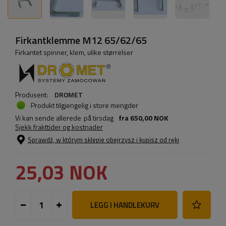
Firkantklemme M12 65/62/65
Firkantet spinner, klem, ulike størrelser
Produsent:
DROMET
Produkt tilgjengelig i store mengder
Vi kan sende allerede
på tirsdag
fra
650,00 NOK
Sjekk frakttider og kostnader
Sprawdź, w którym sklepie obejrzysz i kupisz od ręki
25,03 NOK
LEGG I HANDLEKURV