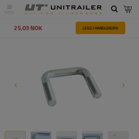
Tilbake
Hovedside
Reservedeler og tilbehør til tilhengere
U-bolt
25,03 NOK
LEGG I HANDLEKURV