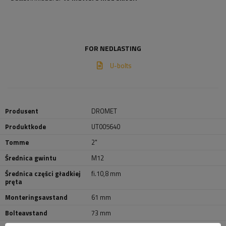
FOR NEDLASTING
U-bolts
Produsent
DROMET
Produktkode
UT005640
Tomme
2"
Średnica gwintu
M12
Średnica części gładkiej
fi.10,8 mm
pręta
Monteringsavstand
61 mm
Bolteavstand
73 mm