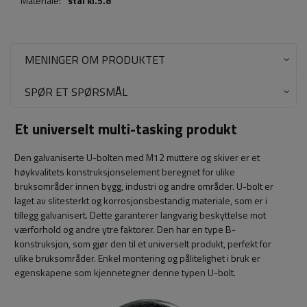
Materiale:
stal kl.5.8
MENINGER OM PRODUKTET
SPØR ET SPØRSMÅL
Et universelt multi-tasking produkt
Den galvaniserte U-bolten med M12 muttere og skiver er et
høykvalitets konstruksjonselement beregnet for ulike
bruksområder innen bygg, industri og andre områder. U-bolt er
laget av slitesterkt og korrosjonsbestandig materiale, som er i
tillegg galvanisert. Dette garanterer langvarig beskyttelse mot
værforhold og andre ytre faktorer. Den har en type B-
konstruksjon, som gjør den til et universelt produkt, perfekt for
ulike bruksområder. Enkel montering og pålitelighet i bruk er
egenskapene som kjennetegner denne typen U-bolt.