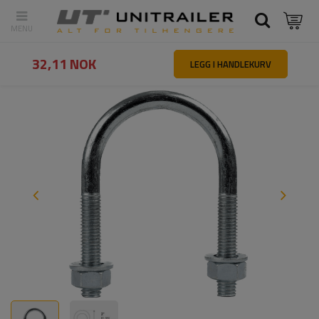
Tilbake
Hovedside
Reservedeler og tilbehør til tilhengere
U-bolt
32,11 NOK
LEGG I HANDLEKURV