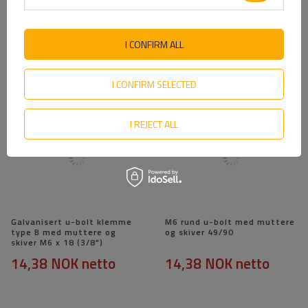
Dromet-kontakt for M8-
DROMET firkantklemme type
klemme (1")
C M6 35/65 (1")
I CONFIRM ALL
13,89 NOK
netto
6,58 NOK
netto
I CONFIRM SELECTED
I REJECT ALL
Galvanisert u-bolt klemme
M6 rund u-bolt med muttere
type B med muttere og
og skiver 49/90
skiver M6 x 18 (3/8")
14,38 NOK
netto
14,38 NOK
netto