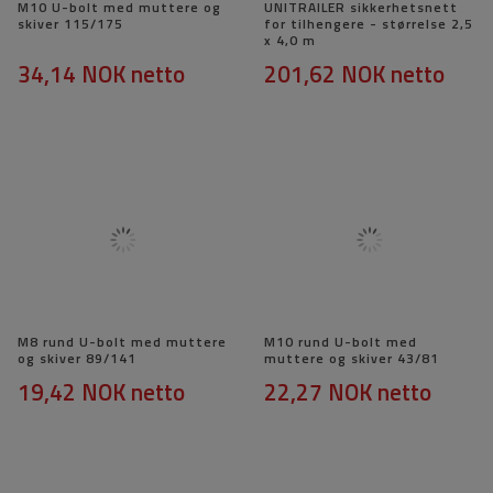
M10 U-bolt med muttere og
UNITRAILER sikkerhetsnett
skiver 115/175
for tilhengere - størrelse 2,5
x 4,0 m
34,14 NOK
netto
201,62 NOK
netto
M8 rund U-bolt med muttere
M10 rund U-bolt med
og skiver 89/141
muttere og skiver 43/81
19,42 NOK
netto
22,27 NOK
netto