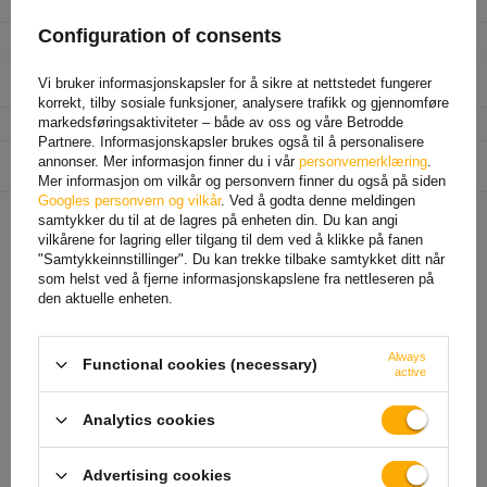
Długość gwintu
53 mm
Configuration of consents
Wysokość całkowita
110 mm
Zabezpieczenie przed
ocynk min 8µm
Vi bruker informasjonskapsler for å sikre at nettstedet fungerer
korozją
korrekt, tilby sosiale funksjoner, analysere trafikk og gjennomføre
Materiale
stal kl.5.8
markedsføringsaktiviteter – både av oss og våre Betrodde
Partnere. Informasjonskapsler brukes også til å personalisere
Enhet som er ansvarlig for
Dromet Spółka z o. o. sp. k.
Mer
annonser. Mer informasjon finner du i vår
personvernerklæring
.
dette produktet i EU
Mer informasjon om vilkår og personvern finner du også på siden
Googles personvern og vilkår
. Ved å godta denne meldingen
samtykker du til at de lagres på enheten din. Du kan angi
vilkårene for lagring eller tilgang til dem ved å klikke på fanen
ANBEFALT FOR DEG
"Samtykkeinnstillinger". Du kan trekke tilbake samtykket ditt når
som helst ved å fjerne informasjonskapslene fra nettleseren på
den aktuelle enheten.
Always
Functional cookies (necessary)
active
Analytics cookies
Advertising cookies