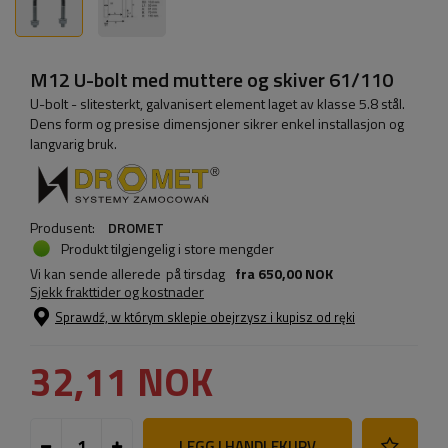
M12 U-bolt med muttere og skiver 61/110
U-bolt - slitesterkt, galvanisert element laget av klasse 5.8 stål.
Dens form og presise dimensjoner sikrer enkel installasjon og
langvarig bruk.
Produsent:
DROMET
Produkt tilgjengelig i store mengder
Vi kan sende allerede
på tirsdag
fra
650,00 NOK
Sjekk frakttider og kostnader
Sprawdź, w którym sklepie obejrzysz i kupisz od ręki
32,11 NOK
LEGG I HANDLEKURV