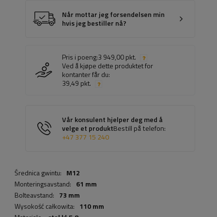
Når mottar jeg forsendelsen min
hvis jeg bestiller nå?
Pris i poeng:
3 949,00 pkt.
Ved å kjøpe dette produktet for
kontanter får du:
39,49 pkt.
Vår konsulent hjelper deg med å
velge et produkt
Bestill på telefon:
+47 377 15 240
Średnica gwintu:
M12
Monteringsavstand:
61 mm
Bolteavstand:
73 mm
Wysokość całkowita:
110 mm