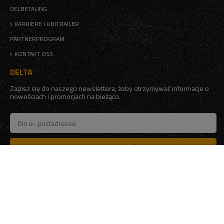
DELBETALING
KARRIERE I UNITRAILER
PARTNERPROGRAM
KONTAKT OSS
DELTA
Zapisz się do naszego newslettera, żeby otrzymywać informacje o
nowościach i promocjach na bieżąco.
MELDE DEG PÅ
Jeg ønsker å motta nyhetsbrevet på e-post. Jeg samtykker
behandling av mine personopplysninger for
markedsføringsformål i henhold til
personvernerklæring
KONTAKT