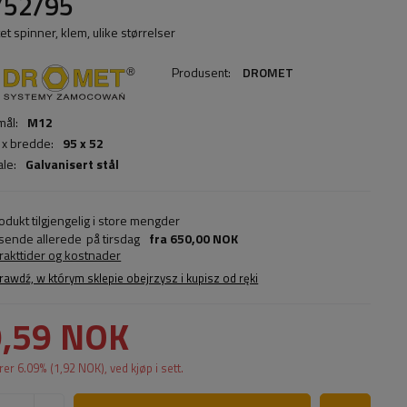
/52/95
et spinner, klem, ulike størrelser
Produsent:
DROMET
ål:
M12
x bredde:
95 x 52
ale:
Galvanisert stål
odukt tilgjengelig i store mengder
 sende allerede
på tirsdag
fra
650,00 NOK
frakttider og kostnader
rawdź, w którym sklepie obejrzysz i kupisz od ręki
,59 NOK
rer
6.09
% (
1,92 NOK
), ved kjøp i sett.