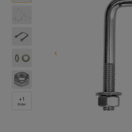
+
1
Bilder