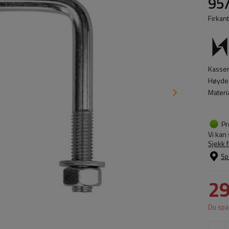
95
Firkant
Kassem
Høyde 
Materi
Pr
Vi kan
Sjekk 
Sp
29
Du spa