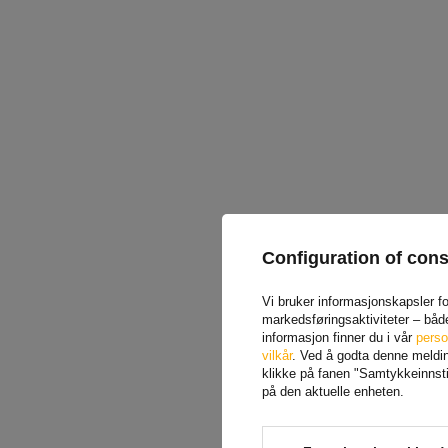
Configuration of con
Vi bruker informasjonskapsler for
markedsføringsaktiviteter – båd
informasjon finner du i vår
perso
vilkår
. Ved å godta denne melding
klikke på fanen "Samtykkeinnstil
på den aktuelle enheten.