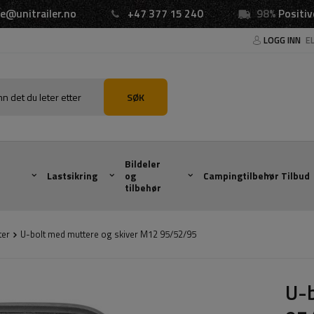
e@unitrailer.no
+47 377 15 240
98%
Positiv
LOGG INN
E
SØK
Bildeler
Lastsikring
og
Campingtilbehør
Tilbud
tilbehør
ter
U-bolt med muttere og skiver M12 95/52/95
U-b