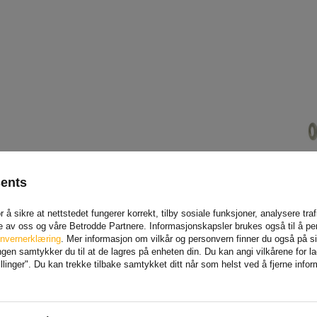
sents
 å sikre at nettstedet fungerer korrekt, tilby sosiale funksjoner, analysere tr
e av oss og våre Betrodde Partnere. Informasjonskapsler brukes også til å pe
nvernerklæring
. Mer informasjon om vilkår og personvern finner du også på 
en samtykker du til at de lagres på enheten din. Du kan angi vilkårene for lagr
linger". Du kan trekke tilbake samtykket ditt når som helst ved å fjerne info