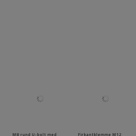
M8 rund U-bolt med
Firkantklemme M12