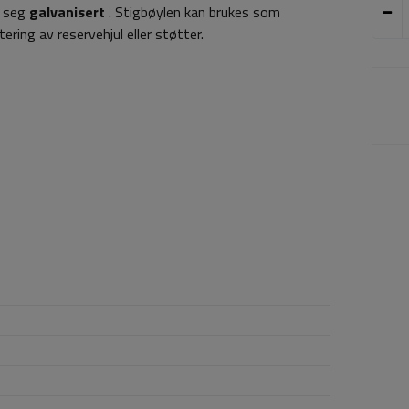
t seg
galvanisert
. Stigbøylen kan brukes som
ering av reservehjul eller støtter.