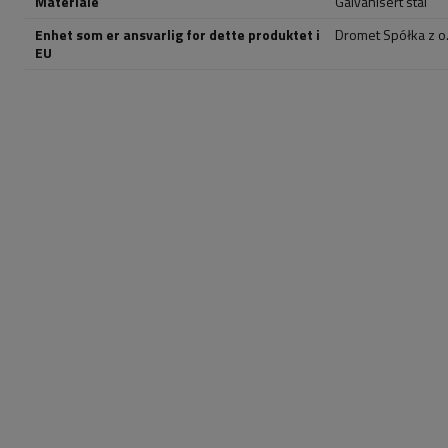
Materiale
Galvanisert stål
Enhet som er ansvarlig for dette produktet i
Dromet Spółka z o. 
EU