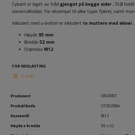
Cybant er laget av tråd
gjenget på begge sider
. Stål hold
universalholder, for eksempel til ulike typer fjærer, samt mont
Inkludert med u-bolten er inkludert
to muttere med skiver
.
Høyde
95 mm
Bredde
52 mm
Størrelse
M12
FOR NEDLASTING
U-bolts
Produsent
DROMET
Produktkode
UT002884
Kassemål
M12
Høyde x bredde
95 x 52