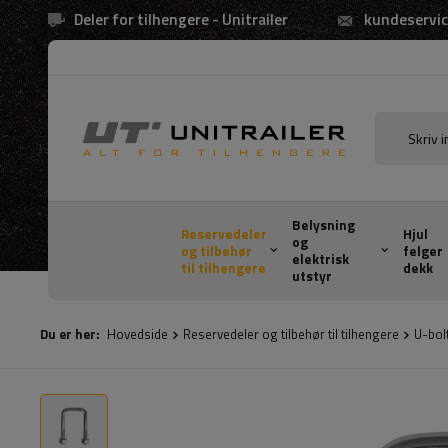
Deler for tilhengere - Unitrailer
kundeservic
Belysning
Reservedeler
Hjul
og
og tilbehør
felger
elektrisk
til tilhengere
dekk
utstyr
Du er her:
Hovedside
Reservedeler og tilbehør til tilhengere
U-bol