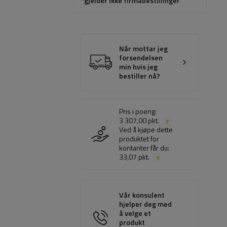
*gjelder ikke firmabestillinger
Når mottar jeg
forsendelsen
min hvis jeg
bestiller nå?
Pris i poeng:
3 307,00 pkt.
Ved å kjøpe dette
produktet for
kontanter får du:
33,07 pkt.
Vår konsulent
hjelper deg med
å velge et
produkt