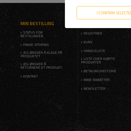
I CONFIRM SELECTE
MIN BESTILLING
MIN KONTO |
STATUS FOR
REGISTRER
BESTILLINGEN
KURV
PAKKE SPORING
HANDLELISTE
JEG ØNSKER Å KLAGE PÅ
PRODUKTET
LISTE OVER KJØPTE
PRODUKTER
JEG ØNSKER Å
RETURNERE ET PRODUKT
BETALINGSHISTORIE
KONTAKT
MINE RABATTER
NEWSLETTER