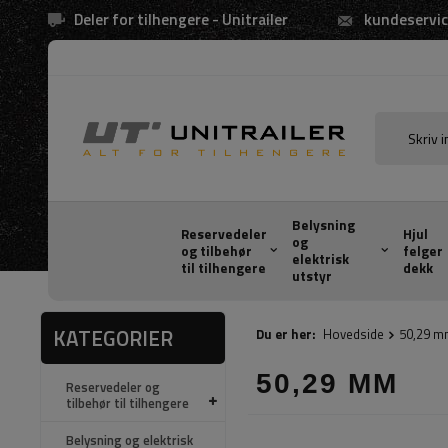
Deler for tilhengere - Unitrailer
kundeservic
Belysning
Reservedeler
Hjul
og
og tilbehør
felger
elektrisk
til tilhengere
dekk
utstyr
KATEGORIER
Du er her:
Hovedside
50,29 m
50,29 MM
Reservedeler og
tilbehør til tilhengere
Belysning og elektrisk