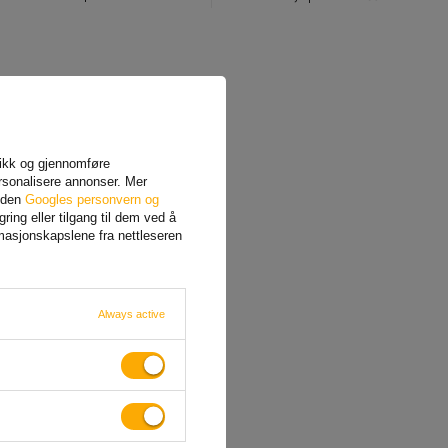
afikk og gjennomføre
rsonalisere annonser. Mer
siden
Googles personvern og
ing eller tilgang til dem ved å
rmasjonskapslene fra nettleseren
Always active