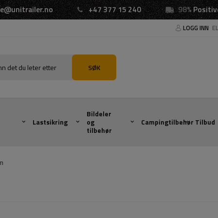
e@unitrailer.no
+47 377 15 240
98%
Positiv
LOGG INN
E
SØK
Bildeler
Lastsikring
og
Campingtilbehør
Tilbud
tilbehør
m