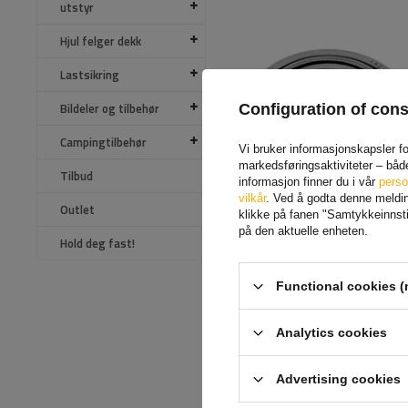
utstyr
Hjul felger dekk
Lastsikring
Bildeler og tilbehør
Configuration of con
Campingtilbehør
Vi bruker informasjonskapsler for
markedsføringsaktiviteter – båd
Tilbud
informasjon finner du i vår
perso
vilkår
. Ved å godta denne melding
Outlet
klikke på fanen "Samtykkeinnstil
AL-KO konisk rullelager
på den aktuelle enheten.
Hold deg fast!
LM 45449/410 LARGE
750KG
Produkt tilgjengelig i store
Functional cookies (
mengder
201,70 NOK
Analytics cookies
Advertising cookies