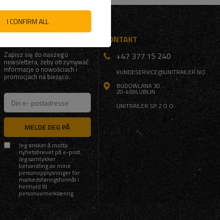
I CONFIRM ALL
DELTA
KONTAKT
Zapisz się do naszego
+47 377 15 240
newslettera, żeby otrzymywać
informacje o nowościach i
KUNDESERVICE@UNITRAILER.NO
promocjach na bieżąco.
BUDOWLANA 30
20-469
LUBLIN
UNITRAILER SP. Z O.O.
MELDE DEG PÅ
Jeg ønsker å motta
nyhetsbrevet på e-post.
Jeg samtykker
behandling av mine
personopplysninger for
markedsføringsformål i
henhold til
personvernerklæring