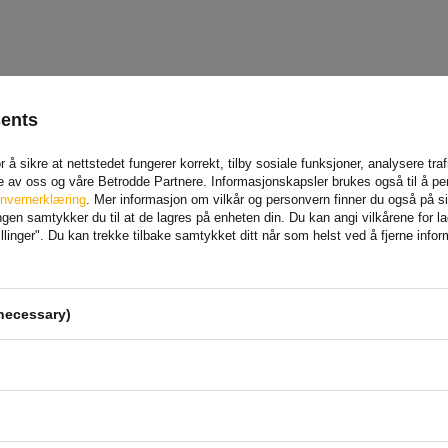
sents
 å sikre at nettstedet fungerer korrekt, tilby sosiale funksjoner, analysere tr
e av oss og våre Betrodde Partnere. Informasjonskapsler brukes også til å pe
nvernerklæring
. Mer informasjon om vilkår og personvern finner du også på 
en samtykker du til at de lagres på enheten din. Du kan angi vilkårene for lagr
linger". Du kan trekke tilbake samtykket ditt når som helst ved å fjerne info
necessary)