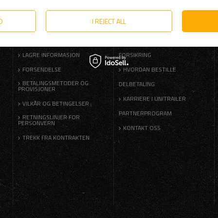
D
I REJECT ALL
FORSKRIFTER
HJELP
LAGRE INFORMASJON
FORSIKRING
FORSENDELSE
HVORDAN BESTILLE
BETALINGSMETODER OG
DELBETALING
PROVISJONER
KARRIERE I UNITRAILER
VILKÅR OG BETINGELSER
PARTNERPROGRAM
RETNINGSLINJER FOR
PERSONVERN
KONTAKT OSS
TREKK FRA KONTRAKTEN