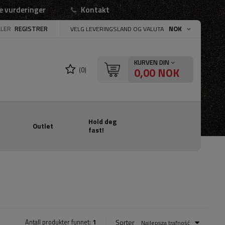
e vurderinger
Kontakt
LLER
REGISTRER
NOK
VELG LEVERINGSLAND OG VALUTA
KURVEN DIN
0,00 NOK
(0)
Hold deg
Outlet
fast!
Sorter
Antall produkter funnet:
1
Najlepsza trafność