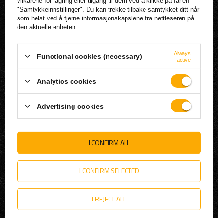
REGISTRER
vilkårene for lagring eller tilgang til dem ved å klikke på fanen
"Samtykkeinnstillinger". Du kan trekke tilbake samtykket ditt når
KURV
som helst ved å fjerne informasjonskapslene fra nettleseren på
den aktuelle enheten.
HANDLELISTE
LISTE OVER KJØPTE PRODUKTER
Always
BETALINGSHISTORIE
Functional cookies (necessary)
active
MINE RABATTER
Analytics cookies
NEWSLETTER
FORSKRIFTER
Advertising cookies
LAGRE INFORMASJON
FORSENDELSE
I CONFIRM ALL
BETALINGSMETODER OG PROVISJONER
VILKÅR OG BETINGELSER
I CONFIRM SELECTED
RETNINGSLINJER FOR PERSONVERN
TREKK FRA KONTRAKTEN
I REJECT ALL
HJELP