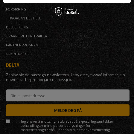
FORSIKRING
HVORDAN BESTILLE
DELBETALING
KARRIERE I UNITRAILER
PARTNERPROGRAM
KONTAKT OSS
DELTA
Zapisz się do naszego newslettera, żeby otrzymywać informacje o
nowościach i promocjach na bieżąco.
MELDE DEG PÅ
Jeg ønsker å motta nyhetsbrevet på e-post. Jeg samtykker
behandling av mine personopplysninger for
markedsføringsformål i henhold til
personvernerklæring