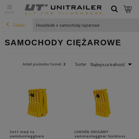
Tilbake
Hovedside
samochody ciężarowe
SAMOCHODY CIĘŻAROWE
Najlepsza trafność
Sorter
Antall produkter funnet:
2
Sett med to
LOKHEN ORIGAMY
sammenleggbare
sammenleggbar hjulkloss