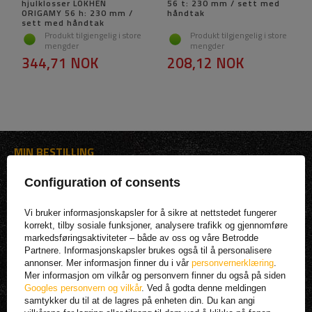
hjulklosser LOKHEN
56 t: 230 mm / sett med
ORIGAMY 56 h: 230 mm /
håndtak
sett med håndtak
Produkt tilgjengelig i store
Produkt tilgjengelig i store
mengder
mengder
344,71 NOK
208,12 NOK
MIN BESTILLING
STATUS FOR BESTILLINGEN
Configuration of consents
PAKKE SPORING
Vi bruker informasjonskapsler for å sikre at nettstedet fungerer
JEG ØNSKER Å KLAGE PÅ PRODUKTET
korrekt, tilby sosiale funksjoner, analysere trafikk og gjennomføre
markedsføringsaktiviteter – både av oss og våre Betrodde
JEG ØNSKER Å RETURNERE ET PRODUKT
Partnere. Informasjonskapsler brukes også til å personalisere
KONTAKT
annonser. Mer informasjon finner du i vår
personvernerklæring
.
Mer informasjon om vilkår og personvern finner du også på siden
MIN KONTO |
Googles personvern og vilkår
. Ved å godta denne meldingen
samtykker du til at de lagres på enheten din. Du kan angi