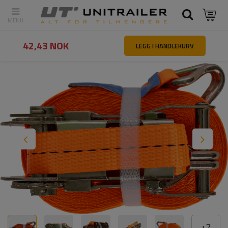
Tilbake
Hovedside
Lastsikring
Surrestropper
UNITRAILER 10m
42,43 NOK
LEGG I HANDLEKURV
+
7