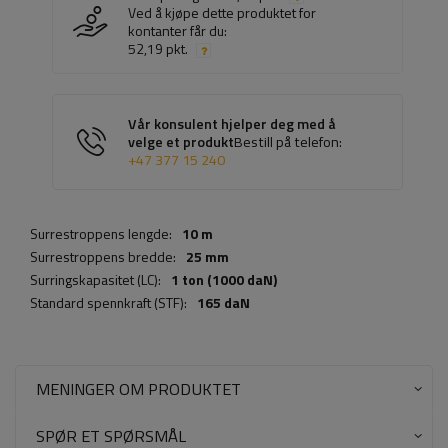
Ved å kjøpe dette produktet for
kontanter får du:
52,19 pkt.
Vår konsulent hjelper deg med å
velge et produkt
Bestill på telefon:
+47 377 15 240
Surrestroppens lengde:
10 m
Surrestroppens bredde:
25 mm
Surringskapasitet (LC):
1 ton (1000 daN)
Standard spennkraft (STF):
165 daN
MENINGER OM PRODUKTET
SPØR ET SPØRSMÅL