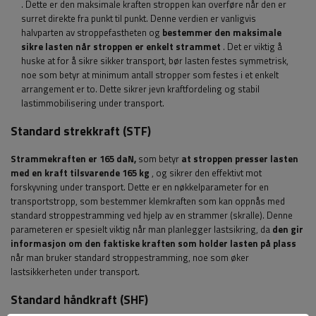
. Dette er den maksimale kraften stroppen kan overføre når den er
surret direkte fra punkt til punkt. Denne verdien er vanligvis
halvparten av stroppefastheten og
bestemmer den maksimale
sikre lasten når stroppen er enkelt strammet
. Det er viktig å
huske at for å sikre sikker transport, bør lasten festes symmetrisk,
noe som betyr at minimum antall stropper som festes i et enkelt
arrangement er to. Dette sikrer jevn kraftfordeling og stabil
lastimmobilisering under transport.
Standard strekkraft (STF)
Strammekraften er 165 daN,
som betyr
at stroppen presser lasten
med en kraft tilsvarende 165 kg
, og sikrer den effektivt mot
forskyvning under transport. Dette er en nøkkelparameter for en
transportstropp, som bestemmer klemkraften som kan oppnås med
standard stroppestramming ved hjelp av en strammer (skralle). Denne
parameteren er spesielt viktig når man planlegger lastsikring, da
den gir
informasjon om den faktiske kraften som holder lasten på plass
når man bruker standard stroppestramming, noe som øker
lastsikkerheten under transport.
Standard håndkraft (SHF)