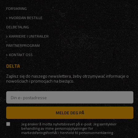
FORSIKRING
HVORDAN BESTILLE
DELBETALING
KARRIERE I UNITRAILER
PARTNERPROGRAM
KONTAKT OSS
DELTA
Zapisz się do naszego newslettera, żeby otrzymywać informacje o
nowościach i promocjach na bieżąco.
MELDE DEG PÅ
Jeg ønsker å motta nyhetsbrevet på e-post. Jeg samtykker
behandling av mine personopplysninger for
markedsføringsformål i henhold til
personvernerklæring