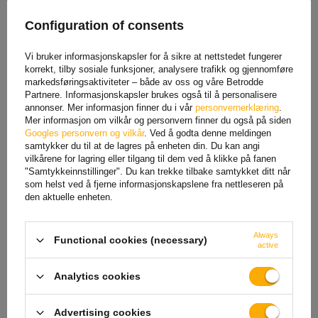
Den manuelle strammekraften er 50 daN
, som representerer kraften
Configuration of consents
som kreves for å sikre lasten ordentlig. Denne verdien sikrer ergonomi
og sikkerhet, og muliggjør riktig stramme stropper uten risiko for
overdreven anstrengelse. SHF-parameteren er viktig når du velger en
Vi bruker informasjonskapsler for å sikre at nettstedet fungerer
stropp fordi
den indikerer den optimale manuelle kraften
som
korrekt, tilby sosiale funksjoner, analysere trafikk og gjennomføre
kreves for å sikre lasten effektivt og stabilt.
markedsføringsaktiviteter – både av oss og våre Betrodde
Partnere. Informasjonskapsler brukes også til å personalisere
Maksimal utvidbarhet
annonser. Mer informasjon finner du i vår
personvernerklæring
.
Mer informasjon om vilkår og personvern finner du også på siden
Googles personvern og vilkår
. Ved å godta denne meldingen
Maksimal forlengelse
refererer til
den prosentvise økningen i
samtykker du til at de lagres på enheten din. Du kan angi
lengden på en surrestropp under full belastning
. Denne verdien,
vilkårene for lagring eller tilgang til dem ved å klikke på fanen
uttrykt som en prosentandel, indikerer hvor mye stroppen kan strekkes
"Samtykkeinnstillinger". Du kan trekke tilbake samtykket ditt når
fra sin opprinnelige lengde.
Maksimal forlengelse, vanligvis rundt 7 %
som helst ved å fjerne informasjonskapslene fra nettleseren på
, lar stroppen absorbere støt og plutselige kraftendringer under
den aktuelle enheten.
transport, noe som ytterligere beskytter lasten mot skade.
FOR NEDLASTING
Always
Functional cookies (necessary)
active
Surrestropper
Analytics cookies
Advertising cookies