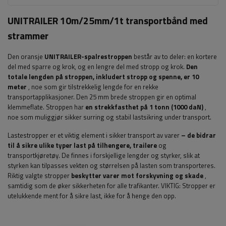
UNITRAILER 10m/25mm/1t transportbånd med
strammer
Den oransje
UNITRAILER-spalrestroppen
består av to deler: en kortere
del med sparre og krok, og en lengre del med stropp og krok.
Den
totale lengden på stroppen, inkludert stropp og spenne, er 10
meter
, noe som gir tilstrekkelig lengde for en rekke
transportapplikasjoner. Den 25 mm brede stroppen gir en optimal
klemmeflate. Stroppen har
en strekkfasthet på 1 tonn (1000 daN)
,
noe som muliggjør sikker surring og stabil lastsikring under transport.
Lastestropper er et viktig element i sikker transport av varer
– de bidrar
til å sikre ulike typer last på tilhengere, trailere
og
transportkjøretøy. De finnes i forskjellige lengder og styrker, slik at
styrken kan tilpasses vekten og størrelsen på lasten som transporteres.
Riktig valgte stropper
beskytter varer mot forskyvning og skade
,
samtidig som de øker sikkerheten for alle trafikanter.
VIKTIG: Stropper er
utelukkende ment for å sikre last, ikke for å henge den opp.