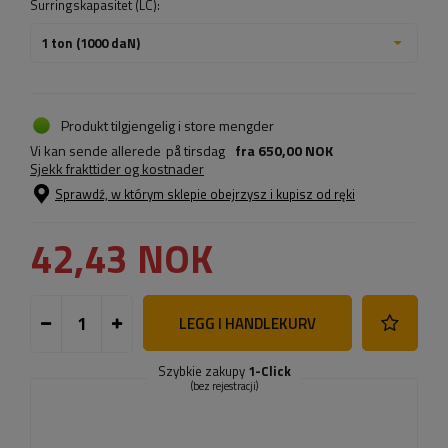
Surringskapasitet (LC):
1 ton (1000 daN)
Produkt tilgjengelig i store mengder
Vi kan sende allerede
på tirsdag
fra
650,00 NOK
Sjekk frakttider og kostnader
Sprawdź, w którym sklepie obejrzysz i kupisz od ręki
42,43 NOK
LEGG I HANDLEKURV
Szybkie zakupy
1-Click
(bez rejestracji)