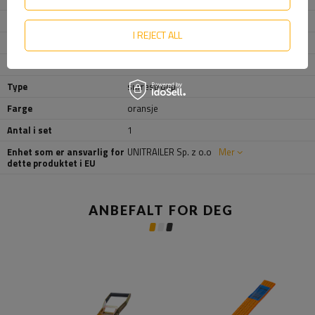
Standard håndkraft (SHF)
50 daN
I REJECT ALL
Maksimal trekkraft
7 %
Krokens bredde
15 mm
Type
surrestropp
Farge
oransje
Antal i set
1
Enhet som er ansvarlig for
UNITRAILER Sp. z o.o
Mer
dette produktet i EU
ANBEFALT FOR DEG