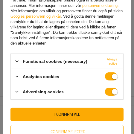
lengden på en surrestropp under full belastning
. Denne verdien,
annonser. Mer informasjon finner du i vår
personvernerklæring
.
uttrykt som en prosentandel, indikerer hvor mye stroppen kan strekkes
Mer informasjon om vilkår og personvern finner du også på siden
fra sin opprinnelige lengde.
Maksimal forlengelse, vanligvis rundt 7 %
Googles personvern og vilkår
. Ved å godta denne meldingen
, lar stroppen absorbere støt og plutselige kraftendringer under
samtykker du til at de lagres på enheten din. Du kan angi
transport, noe som ytterligere beskytter lasten mot skade.
vilkårene for lagring eller tilgang til dem ved å klikke på fanen
"Samtykkeinnstillinger". Du kan trekke tilbake samtykket ditt når
FOR NEDLASTING
som helst ved å fjerne informasjonskapslene fra nettleseren på
den aktuelle enheten.
Surrestropper
Always
Functional cookies (necessary)
active
Produsent
UNITRAILER
Analytics cookies
Produktkode
UT000514
Surrestroppens lengde
4 m
Advertising cookies
Surrestroppens bredde
25 mm
Surringskapasitet (LC)
1 ton (1000 daN)
I CONFIRM ALL
Surringskapasitet (LC) med
0,5 ton (500 daN)
direkte trekk
I CONFIRM SELECTED
Standard spennkraft (STF)
165 daN