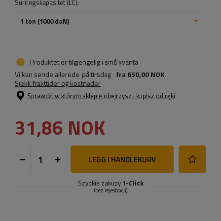
Surringskapasitet (LC):
1 ton (1000 daN)
Produktet er tilgjengelig i små kvanta
Vi kan sende allerede
på tirsdag
fra
650,00 NOK
Sjekk frakttider og kostnader
Sprawdź, w którym sklepie obejrzysz i kupisz od ręki
31,86 NOK
LEGG I HANDLEKURV
Szybkie zakupy
1-Click
(bez rejestracji)