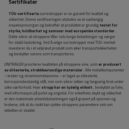
Sertifikater
TÜV-sertifiserte
surrestropper er en garanti for kvalitet og
sikkerhet. Denne sertifiseringen utstedes av et uavhengig
inspeksjonsorgan og bekrefter at produktet er grundig
testet for
styrke, holdbarhet og samsvar med europeiske standarder
.
Dette sikrer at stroppene tåler selv tunge belastninger og sørger
for stabil lastsikring. Ved å velge surrestropper med TÜV-merket
investerer du i et velprøvd produkt som øker transportsikkerheten
og beskytter varene som transporteres.
UNITRAILER prioriterer kvaliteten på stroppene sine, som
er produsert
av slitesterke, strekkbestandige materialer
. Alle metallkomponenter
– kroker og strammemekanisme – er laget av slitesterkt,
korrosjonsbestandig stål, noe som sikrer sikker og langvarig bruk under
ulike værforhold. Hver
stropp har en tydelig etikett
, beskyttet av folie,
med informasjon på polsk og engelsk. For enkelhets skyld og sikkerhet
er den maksimale arbeidsbelastningen også gravert på spennen og
krokene, slik at du raskt kan sjekke stroppens parametere selv om
etiketten er skadet.