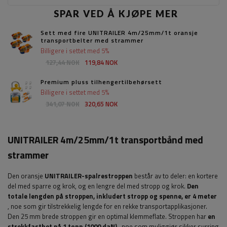
SPAR VED Å KJØPE MER
Sett med fire UNITRAILER 4m/25mm/1t oransje
transportbelter med strammer
Billigere i settet med 5%
127,44 NOK
119,84 NOK
Premium pluss tilhengertilbehørsett
Billigere i settet med 5%
341,07 NOK
320,65 NOK
UNITRAILER 4m/25mm/1t transportbånd med
strammer
Den oransje
UNITRAILER-spalrestroppen
består av to deler: en kortere
del med sparre og krok, og en lengre del med stropp og krok.
Den
totale lengden på stroppen, inkludert stropp og spenne, er 4 meter
, noe som gir tilstrekkelig lengde for en rekke transportapplikasjoner.
Den 25 mm brede stroppen gir en optimal klemmeflate. Stroppen har
en
strekkfasthet på 1 tonn (1000 daN)
, noe som muliggjør sikker surring