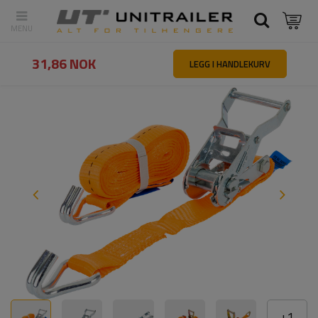
Tilbake
Hovedside
Lastsikring
Surrestropper
UNITRAILER 4m/
31,86 NOK
LEGG I HANDLEKURV
+
1