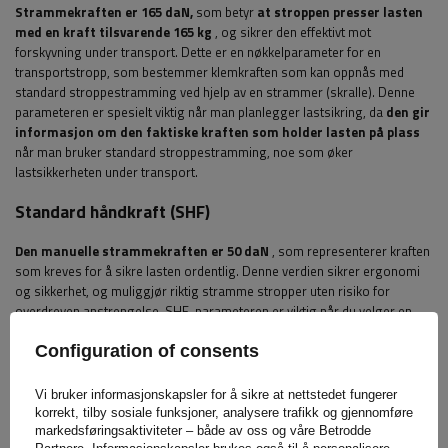
Strammekraften er 165 daN,
som betyr
at stroppen presser lasten
med en kraft tilsvarende 165 kg
, og sikrer den effektivt mot
forskyvning under transport. Dette er en nøkkelparameter for en
transportstropp, som bestemmer klemkraften som kan oppnås med
standard stroppestramming ved hjelp av en strammer (skralle). Denne
parameteren er spesielt viktig når man planlegger lastsikring, da
den gir
informasjon om den faktiske kraften som holder lasten på plass
når man bruker standard stroppestramming, noe som øker
lastsikkerheten under transport.
Standard håndkraft (SHF)
Den manuelle strammekraften er 50 daN
, som representerer kraften
som kreves for å sikre lasten ordentlig. Denne verdien sikrer ergonomi
og sikkerhet, og muliggjør riktig stramme stropper uten risiko for
overdreven anstrengelse. SHF-parameteren er viktig når du velger en
stropp fordi
den indikerer den optimale manuelle kraften
som
Configuration of consents
kreves for å sikre lasten effektivt og stabilt.
Maksimal utvidbarhet
Vi bruker informasjonskapsler for å sikre at nettstedet fungerer
korrekt, tilby sosiale funksjoner, analysere trafikk og gjennomføre
Maksimal forlengelse
refererer til
den prosentvise økningen i
markedsføringsaktiviteter – både av oss og våre Betrodde
Partnere. Informasjonskapsler brukes også til å personalisere