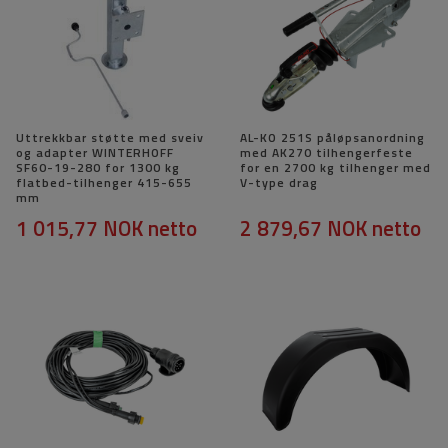
Uttrekkbar støtte med sveiv
AL-KO 251S påløpsanordning
og adapter WINTERHOFF
med AK270 tilhengerfeste
SF60-19-280 for 1300 kg
for en 2700 kg tilhenger med
flatbed-tilhenger 415-655
V-type drag
mm
1 015,77 NOK
netto
2 879,67 NOK
netto