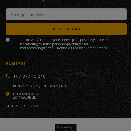
MELDE DEG PÅ
Jeg ønsker å motta nyhetsbrevet på e-post. Jeg samtykker
behandling av mine personopplysninger for
markedsføringsformål i henhold til
personvernerklæring
KONTAKT
+47 377 15 240
KUNDESERVICE@UNITRAILER.NO
BUDOWLANA 30
20-469
LUBLIN
UNITRAILER SP. Z O.O.