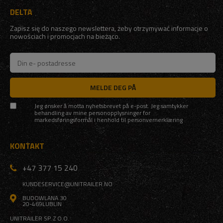
DELTA
Zapisz się do naszego newslettera, żeby otrzymywać informacje o
nowościach i promocjach na bieżąco.
MELDE DEG PÅ
Jeg ønsker å motta nyhetsbrevet på e-post. Jeg samtykker
behandling av mine personopplysninger for
markedsføringsformål i henhold til
personvernerklæring
KONTAKT
+47 377 15 240
KUNDESERVICE@UNITRAILER.NO
BUDOWLANA 30
20-469
LUBLIN
UNITRAILER SP. Z O.O.