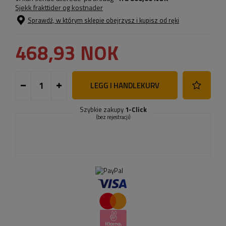
Sjekk frakttider og kostnader
Sprawdź, w którym sklepie obejrzysz i kupisz od ręki
468,93 NOK
LEGG I HANDLEKURV
Szybkie zakupy
1-Click
(bez rejestracji)