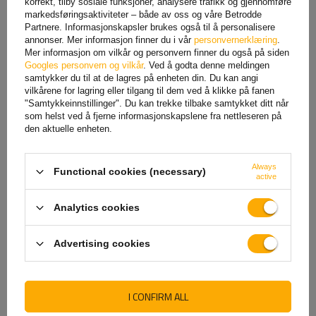
korrekt, tilby sosiale funksjoner, analysere trafikk og gjennomføre
756,90 NOK
netto
882,92 NOK
netto
markedsføringsaktiviteter – både av oss og våre Betrodde
Partnere. Informasjonskapsler brukes også til å personalisere
annonser. Mer informasjon finner du i vår
personvernerklæring
.
Mer informasjon om vilkår og personvern finner du også på siden
Googles personvern og vilkår
. Ved å godta denne meldingen
samtykker du til at de lagres på enheten din. Du kan angi
vilkårene for lagring eller tilgang til dem ved å klikke på fanen
"Samtykkeinnstillinger". Du kan trekke tilbake samtykket ditt når
som helst ved å fjerne informasjonskapslene fra nettleseren på
den aktuelle enheten.
Always
Functional cookies (necessary)
active
Unitrailer 2312/230 deksel
Flat presenningsfeste for
KIPP H-1100 BLÅ
ProPlus-tilhenger 340914V01
justerbar 100–155 cm
Analytics cookies
1 281,29 NOK
netto
156,66 NOK
netto
Advertising cookies
I CONFIRM ALL