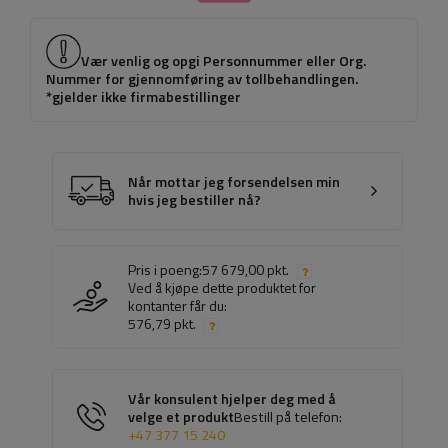
Vær venlig og opgi Personnummer eller Org.
Nummer for gjennomføring av tollbehandlingen.
*gjelder ikke firmabestillinger
Når mottar jeg forsendelsen min
hvis jeg bestiller nå?
Pris i poeng:
57 679,00 pkt.
Ved å kjøpe dette produktet for
kontanter får du:
576,79 pkt.
Vår konsulent hjelper deg med å
velge et produkt
Bestill på telefon:
+47 377 15 240