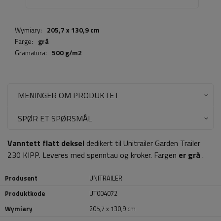
Wymiary:
205,7 x 130,9 cm
Farge:
grå
Gramatura:
500 g/m2
MENINGER OM PRODUKTET
SPØR ET SPØRSMÅL
Vanntett flatt deksel
dedikert til Unitrailer Garden Trailer
230 KIPP. Leveres med spenntau og kroker. Fargen
er grå
.
Produsent
UNITRAILER
Produktkode
UT004072
Wymiary
205,7 x 130,9 cm