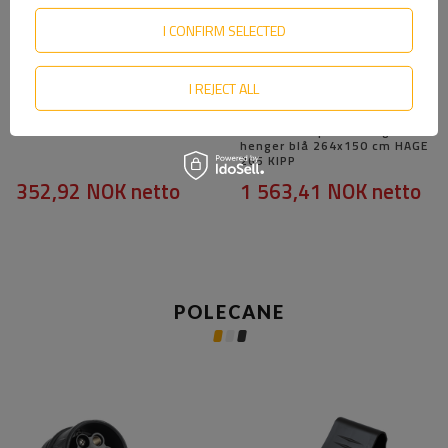
I CONFIRM SELECTED
I REJECT ALL
BLÅTT FLAT DEKSEL TIL
Rammetrekk H-800
Garden Trailer 150 KIPP
UNITRAILER presenning for
henger blå 264x150 cm HAGE
265 KIPP
352,92 NOK
netto
1 563,41 NOK
netto
POLECANE