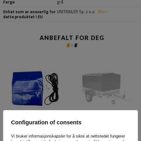
Farge
grå
Enhet som er ansvarlig for
UNITRAILER Sp. z o.o
Mer
dette produktet i EU
ANBEFALT FOR DEG
UNITRAILER flatt
Rammedeksel h-800
Configuration of consents
dekkepresenning for
UNITRAILER presenning for
tilhenger blå 264x150 cm
tilhenger 200x125cm
GARDEN 265 KIPP og EXPERT
GARDEN 201 KIPP
2615
Vi bruker informasjonskapsler for å sikre at nettstedet fungerer